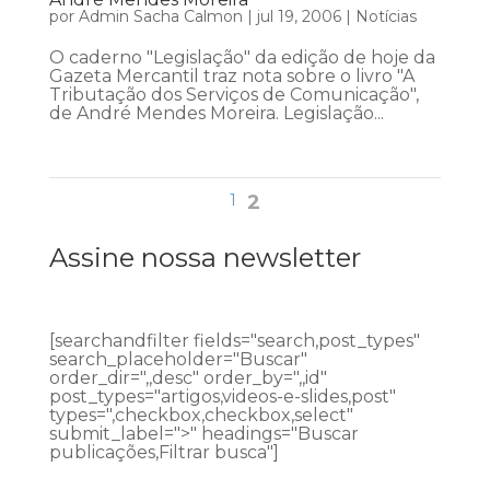
por
Admin Sacha Calmon
|
jul 19, 2006
|
Notícias
O caderno "Legislação" da edição de hoje da
Gazeta Mercantil traz nota sobre o livro "A
Tributação dos Serviços de Comunicação",
de André Mendes Moreira. Legislação...
1
2
Assine nossa newsletter
[searchandfilter fields="search,post_types"
search_placeholder="Buscar"
order_dir=",,desc" order_by=",,id"
post_types="artigos,videos-e-slides,post"
types=",checkbox,checkbox,select"
submit_label=">" headings="Buscar
publicações,Filtrar busca"]