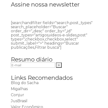
Assine nossa newsletter
[searchandfilter fields="search,post_types"
search_placeholder="Buscar"
order_dir=",,desc" order_by=",,id"
post_types="artigos,videos-e-slides,post"
types=",checkbox,checkbox,select"
submit_label=">" headings="Buscar
publicações,Filtrar busca"]
Resumo diário
Links Recomendados
Blog do Sacha
Migalhas
Conjur
JusBrasil
Valor Econômico