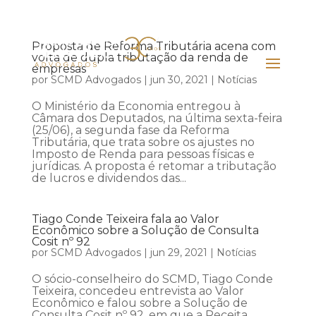
Proposta de Reforma Tributária acena com
volta de dupla tributação da renda de
empresas
por
SCMD Advogados
|
jun 30, 2021
|
Notícias
O Ministério da Economia entregou à
Câmara dos Deputados, na última sexta-feira
(25/06), a segunda fase da Reforma
Tributária, que trata sobre os ajustes no
Imposto de Renda para pessoas físicas e
jurídicas. A proposta é retomar a tributação
de lucros e dividendos das...
Tiago Conde Teixeira fala ao Valor
Econômico sobre a Solução de Consulta
Cosit nº 92
por
SCMD Advogados
|
jun 29, 2021
|
Notícias
O sócio-conselheiro do SCMD, Tiago Conde
Teixeira, concedeu entrevista ao Valor
Econômico e falou sobre a Solução de
Consulta Cosit nº 92, em que a Receita