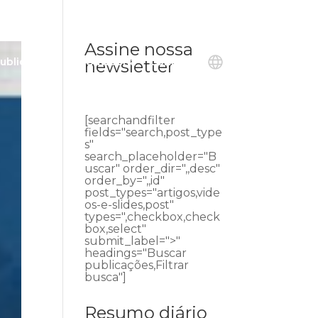
Assine nossa
ublicações
Ouvidoria
Contato
newsletter
[searchandfilter
fields="search,post_type
s"
search_placeholder="B
uscar" order_dir=",,desc"
order_by=",,id"
post_types="artigos,vide
os-e-slides,post"
types=",checkbox,check
box,select"
submit_label=">"
headings="Buscar
publicações,Filtrar
busca"]
Resumo diário