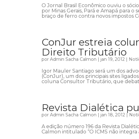
O Jornal Brasil Econômico ouviu o sóci
por Minas Gerais, Pará e Amapá para o s
braço de ferro contra novos impostos 
ConJur estreia colu
Direito Tributário
por
Admin Sacha Calmon
|
jan 19, 2012
|
Notí
Igor Mauler Santiago será um dos advo
(ConJur), um dos principais sites ligado
coluna Consultor Tributário, que debate
Revista Dialética p
por
Admin Sacha Calmon
|
jan 18, 2012
|
Notí
A edição número 196 da Revista Dialétic
Calmon intitulado “O ICMS não integra a