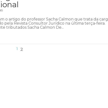
ional
as
ram o artigo do professor Sacha Calmon que trata da car
cado pela Revista Consultor Jurídico na última terça-feira.
te tributados Sacha Calmon De...
1
2