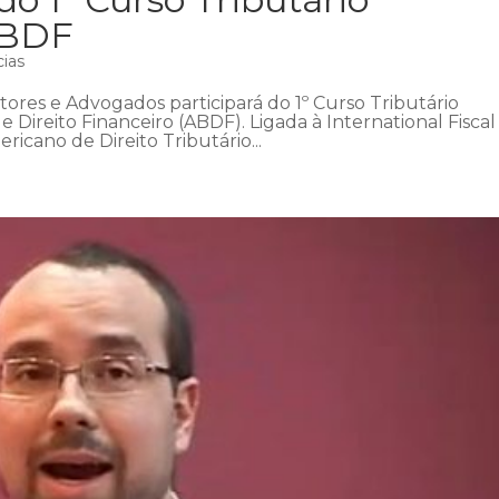
ABDF
cias
ores e Advogados participará do 1º Curso Tributário
de Direito Financeiro (ABDF). Ligada à International Fiscal
ericano de Direito Tributário...