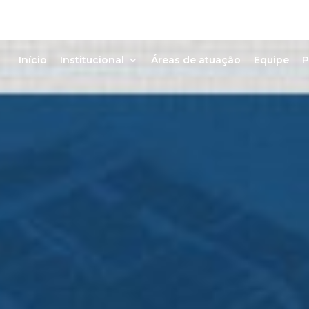
Início
Institucional
Áreas de atuação
Equipe
P