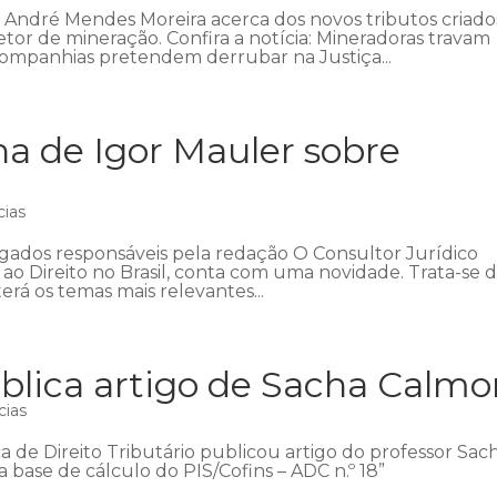
o André Mendes Moreira acerca dos novos tributos criado
etor de mineração. Confira a notícia: Mineradoras travam
Companhias pretendem derrubar na Justiça...
na de Igor Mauler sobre
cias
gados responsáveis pela redação O Consultor Jurídico
s ao Direito no Brasil, conta com uma novidade. Trata-se 
rá os temas mais relevantes...
ublica artigo de Sacha Calm
cias
a de Direito Tributário publicou artigo do professor Sac
 base de cálculo do PIS/Cofins – ADC n.º 18”