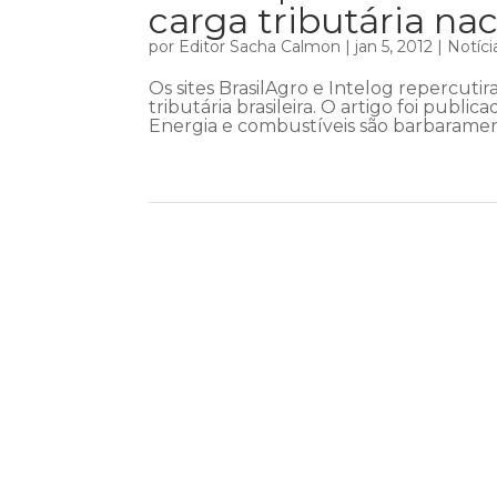
carga tributária nac
por
Editor Sacha Calmon
|
jan 5, 2012
|
Notíci
Os sites BrasilAgro e Intelog repercuti
tributária brasileira. O artigo foi publi
Energia e combustíveis são barbaramen