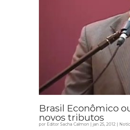
Brasil Econômico o
novos tributos
por
Editor Sacha Calmon
|
jan 25, 2012
|
Notíc