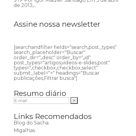
STF Por Igor Mauler Santiago Em 3 de abril
de 2013,...
Assine nossa newsletter
[searchandfilter fields="search,post_types"
search_placeholder="Buscar"
order_dir=",,desc" order_by=",,id"
post_types="artigos,videos-e-slides,post"
types=",checkbox,checkbox,select"
submit_label=">" headings="Buscar
publicações,Filtrar busca"]
Resumo diário
Links Recomendados
Blog do Sacha
Migalhas