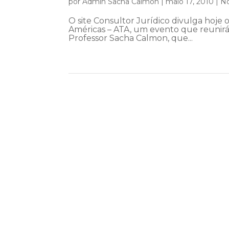
por
Admin Sacha Calmon
|
maio 17, 2010
|
No
O site Consultor Jurídico divulga hoje 
Américas – ATA, um evento que reunirá 
Professor Sacha Calmon, que...