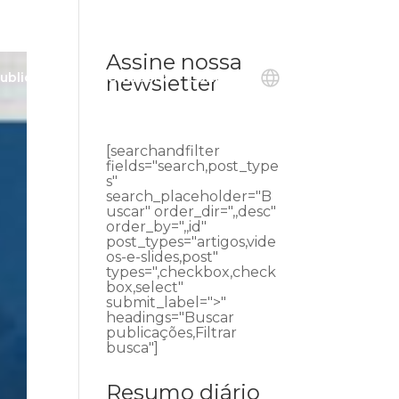
Assine nossa
ublicações
Ouvidoria
Contato
newsletter
[searchandfilter
fields="search,post_type
s"
search_placeholder="B
uscar" order_dir=",,desc"
order_by=",,id"
post_types="artigos,vide
os-e-slides,post"
types=",checkbox,check
box,select"
submit_label=">"
headings="Buscar
publicações,Filtrar
busca"]
Resumo diário