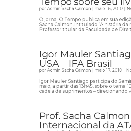
Tempo sobre seu liv
por
Admin Sacha Calmon
|
maio 18, 2010
|
No
O jornal O Tempo publica em sua ediçã
Sacha Calmon, intitulado “A história da 
Professor titular da Faculdade de Direit
Igor Mauler Santiag
USA – IFA Brasil
por
Admin Sacha Calmon
|
maio 17, 2010
|
No
Igor Mauler Santiago participa do Seminá
maio, a partir das 13h45, sobre o tema 
cadeia de suprimentos – direcionando vá
Prof. Sacha Calmon 
Internacional da AT