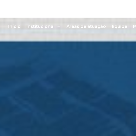
Início
Institucional
Áreas de atuação
Equipe
P