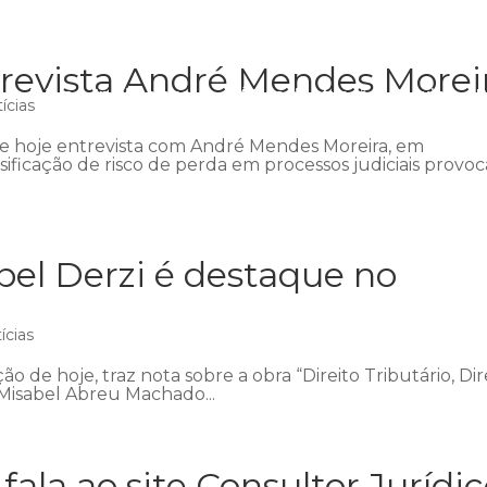
trevista André Mendes Morei
Início
Institucional
Áreas de atuação
Equipe
P
ícias
de hoje entrevista com André Mendes Moreira, em
ificação de risco de perda em processos judiciais provoc
abel Derzi é destaque no
ícias
ão de hoje, traz nota sobre a obra “Direito Tributário, Dir
 Misabel Abreu Machado...
ala ao site Consultor Jurídi