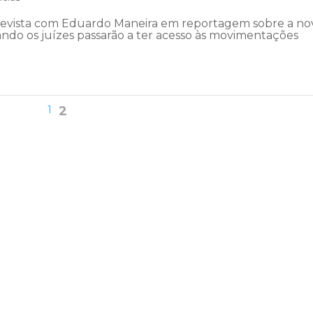
ntrevista com Eduardo Maneira em reportagem sobre a no
ando os juízes passarão a ter acesso às movimentações
1
2