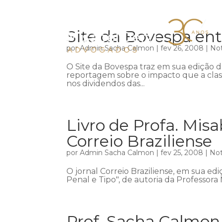
Site da Bovespa en
por
Admin Sacha Calmon
|
fev 26, 2008
|
Not
O Site da Bovespa traz em sua edição 
reportagem sobre o impacto que a class
nos dividendos das...
Livro de Profa. Mis
Correio Braziliense
por
Admin Sacha Calmon
|
fev 25, 2008
|
Not
O jornal Correio Braziliense, em sua ediç
Penal e Tipo", de autoria da Professora
Prof. Sacha Calmon f