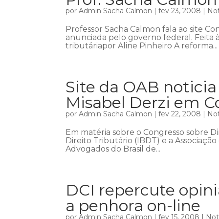
por
Admin Sacha Calmon
|
fev 23, 2008
|
Not
Professor Sacha Calmon fala ao site Co
anunciada pelo governo federal. Feita à
tributáriapor Aline Pinheiro A reforma...
Site da OAB noticia
Misabel Derzi em C
por
Admin Sacha Calmon
|
fev 22, 2008
|
Not
Em matéria sobre o Congresso sobre Dire
Direito Tributário (IBDT) e a Associação
Advogados do Brasil de...
DCI repercute opin
a penhora on-line
por
Admin Sacha Calmon
|
fev 15, 2008
|
Not