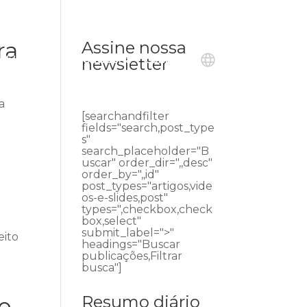
ra
Assine nossa
ublicações
Ouvidoria
Contato
newsletter
a
[searchandfilter
fields="search,post_type
s"
search_placeholder="B
uscar" order_dir=",,desc"
order_by=",,id"
post_types="artigos,vide
os-e-slides,post"
types=",checkbox,check
box,select"
submit_label=">"
eito
headings="Buscar
publicações,Filtrar
busca"]
Resumo diário
co