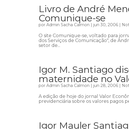
Livro de André Mend
Comunique-se
por
Admin Sacha Calmon
|
jun 30, 2006
|
Not
O site Comunique-se, voltado para jorna
dos Serviços de Comunicação", de André
setor de...
Igor M. Santiago dis
maternidade no Va
por
Admin Sacha Calmon
|
jun 28, 2006
|
Not
A edição de hoje do jornal Valor Econôm
previdenciária sobre os valores pagos p
Igor Mauler Santiag