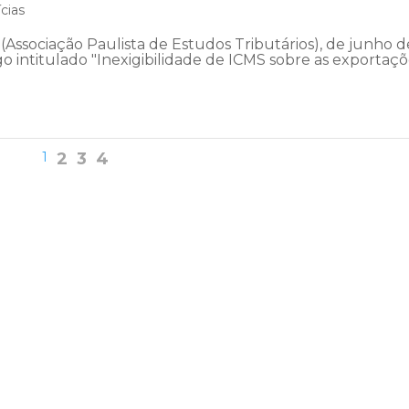
cias
 (Associação Paulista de Estudos Tributários), de junho d
go intitulado "Inexigibilidade de ICMS sobre as exportaç
1
2
3
4