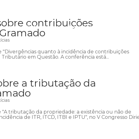
sobre contribuições
Início
Institucional
Áreas de atuação
Equipe
P
m Gramado
ícias
e "Divergências quanto à incidência de contribuições
o Tributário em Questão. A conferência está...
obre a tributação da
ramado
ícias
re "A tributação da propriedade: a existência ou não de
ncidência de ITR, ITCD, ITBI e IPTU", no V Congresso Diri