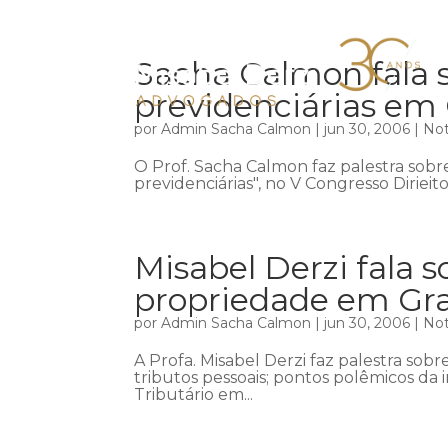
Sacha Calmon fala 
previdenciárias e
por
Admin Sacha Calmon
|
jun 30, 2006
|
Not
O Prof. Sacha Calmon faz palestra sobr
previdenciárias", no V Congresso Dirieit
Misabel Derzi fala s
propriedade em G
por
Admin Sacha Calmon
|
jun 30, 2006
|
Not
A Profa. Misabel Derzi faz palestra sob
tributos pessoais; pontos polêmicos da i
Tributário em...