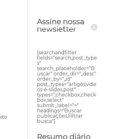
Assine nossa
ublicações
Ouvidoria
Contato
newsletter
[searchandfilter
fields="search,post_type
s"
search_placeholder="B
uscar" order_dir=",,desc"
order_by=",,id"
post_types="artigos,vide
os-e-slides,post"
types=",checkbox,check
box,select"
submit_label=">"
headings="Buscar
publicações,Filtrar
eito
busca"]
Resumo diário