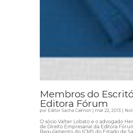
Membros do Escritór
Editora Fórum
por
Editor Sacha Calmon
|
mar 22, 2013
|
Not
O sócio Valter Lobato e o advogado Hen
de Direito Empresarial da Editora Fórum
Regulamento do ICMS do Estado de San