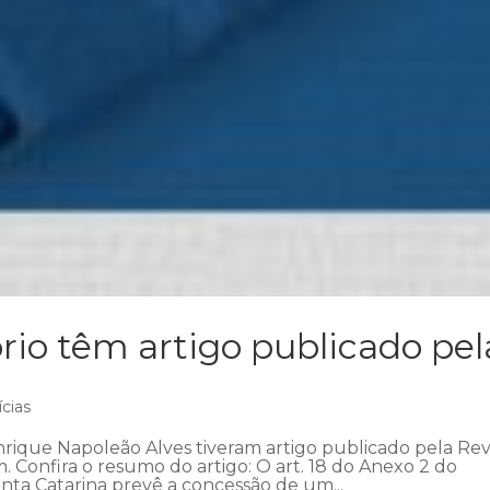
io têm artigo publicado pel
ícias
rique Napoleão Alves tiveram artigo publicado pela Rev
. Confira o resumo do artigo: O art. 18 do Anexo 2 do
ta Catarina prevê a concessão de um...