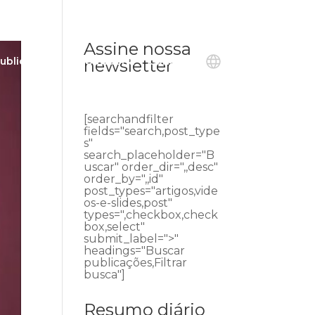
Assine nossa
ublicações
Ouvidoria
Contato
newsletter
[searchandfilter
fields="search,post_type
s"
search_placeholder="B
uscar" order_dir=",,desc"
order_by=",,id"
post_types="artigos,vide
os-e-slides,post"
types=",checkbox,check
box,select"
submit_label=">"
headings="Buscar
publicações,Filtrar
busca"]
Resumo diário