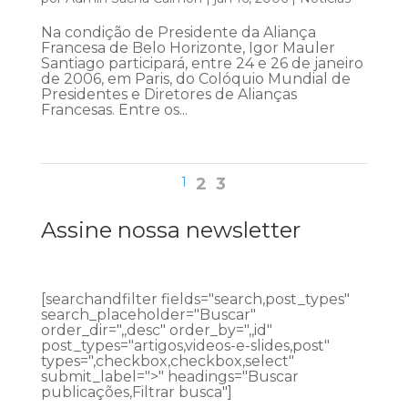
Na condição de Presidente da Aliança
Francesa de Belo Horizonte, Igor Mauler
Santiago participará, entre 24 e 26 de janeiro
de 2006, em Paris, do Colóquio Mundial de
Presidentes e Diretores de Alianças
Francesas. Entre os...
1
2
3
Assine nossa newsletter
[searchandfilter fields="search,post_types"
search_placeholder="Buscar"
order_dir=",,desc" order_by=",,id"
post_types="artigos,videos-e-slides,post"
types=",checkbox,checkbox,select"
submit_label=">" headings="Buscar
publicações,Filtrar busca"]