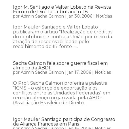
Igor M. Santiago e Valter Lobato na Revista
Fórum de Direito Tributário n. 18
por
Admin Sacha Calmon
|
jan 30, 2006
|
Notícias
Igor Mauler Santiago e Valter Lobato
publicaram o artigo "Realização de créditos
do contribuinte contra a União por meio da
atração de responsabilidade pelo
recolhimento de IR-fonte –...
Sacha Calmon fala sobre guerra fiscal em
almoço da ABDF
por
Admin Sacha Calmon
|
jan 17, 2006
|
Notícias
O Prof. Sacha Calmon proferirá a palestra
"ICMS – o esforço de exportação e os
conflitos entre as Unidades Federadas" em
reunião-almoço organizada pela ABDF
(Associação Brasileira de Direito...
Igor Mauler Santiago participa de Congresso
da Aliança Francesa em Paris
por
Admin Sacha Calmon
|
jan 16, 2006
|
Notícias