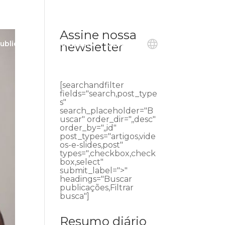
Assine nossa
ublicações
Ouvidoria
Contato
newsletter
[searchandfilter
fields="search,post_type
s"
search_placeholder="B
uscar" order_dir=",,desc"
order_by=",,id"
post_types="artigos,vide
os-e-slides,post"
types=",checkbox,check
box,select"
submit_label=">"
headings="Buscar
publicações,Filtrar
busca"]
Resumo diário