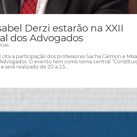
bel Derzi estarão na XXII
al dos Advogados
ícias
 cita a participação dos professores Sacha Calmon e Mis
s Advogados. O evento tem como tema central “Constitui
e será realizado de 20 a 23...