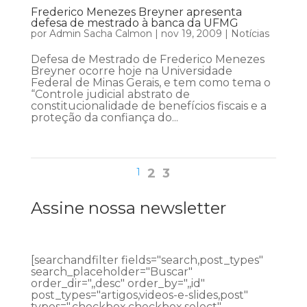
Frederico Menezes Breyner apresenta
defesa de mestrado à banca da UFMG
por
Admin Sacha Calmon
|
nov 19, 2009
|
Notícias
Defesa de Mestrado de Frederico Menezes
Breyner ocorre hoje na Universidade
Federal de Minas Gerais, e tem como tema o
“Controle judicial abstrato de
constitucionalidade de benefícios fiscais e a
proteção da confiança do...
1
2
3
Assine nossa newsletter
[searchandfilter fields="search,post_types"
search_placeholder="Buscar"
order_dir=",,desc" order_by=",,id"
post_types="artigos,videos-e-slides,post"
types=",checkbox,checkbox,select"