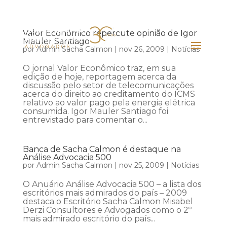
Valor Econômico repercute opinião de Igor
Mauler Santiago
por
Admin Sacha Calmon
|
nov 26, 2009
|
Notícias
O jornal Valor Econômico traz, em sua
edição de hoje, reportagem acerca da
discussão pelo setor de telecomunicações
acerca do direito ao creditamento do ICMS
relativo ao valor pago pela energia elétrica
consumida. Igor Mauler Santiago foi
entrevistado para comentar o...
Banca de Sacha Calmon é destaque na
Análise Advocacia 500
por
Admin Sacha Calmon
|
nov 25, 2009
|
Notícias
O Anuário Análise Advocacia 500 – a lista dos
escritórios mais admirados do país – 2009
destaca o Escritório Sacha Calmon Misabel
Derzi Consultores e Advogados como o 2º
mais admirado escritório do país...