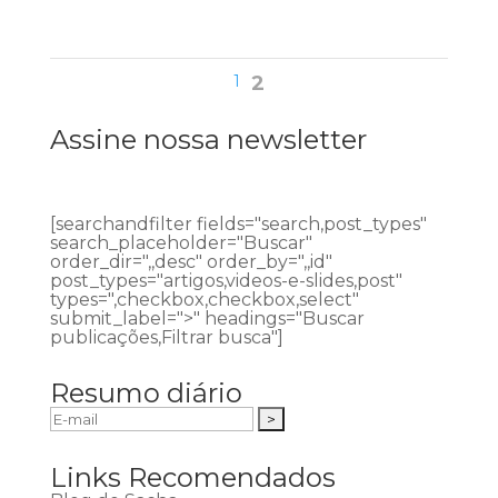
1
2
Assine nossa newsletter
[searchandfilter fields="search,post_types"
search_placeholder="Buscar"
order_dir=",,desc" order_by=",,id"
post_types="artigos,videos-e-slides,post"
types=",checkbox,checkbox,select"
submit_label=">" headings="Buscar
publicações,Filtrar busca"]
Resumo diário
Links Recomendados