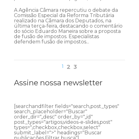
A Agência Câmara repercutiu o debate da
Comissão Especial da Reforma Tributária
realizado na Câmara dos Deputados, na
última terça-feira, destacando o comentário
do sócio Eduardo Maneira sobre a proposta
de fusão de impostos. Especialistas
defendem fusão de impostos...
1
2
3
Assine nossa newsletter
[searchandfilter fields="search,post_types"
search_placeholder="Buscar"
order_dir=",,desc" order_by=",,id"
post_types="artigos,videos-e-slides,post"
types=",checkbox,checkbox,select"
submit_label=">" headings="Buscar
publicações,Filtrar busca"]