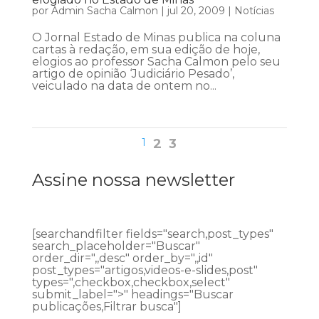
por
Admin Sacha Calmon
|
jul 20, 2009
|
Notícias
O Jornal Estado de Minas publica na coluna
cartas à redação, em sua edição de hoje,
elogios ao professor Sacha Calmon pelo seu
artigo de opinião ‘Judiciário Pesado’,
veiculado na data de ontem no...
1
2
3
Assine nossa newsletter
[searchandfilter fields="search,post_types"
search_placeholder="Buscar"
order_dir=",,desc" order_by=",,id"
post_types="artigos,videos-e-slides,post"
types=",checkbox,checkbox,select"
submit_label=">" headings="Buscar
publicações,Filtrar busca"]