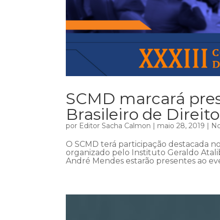
SCMD marcará prese
Brasileiro de Direi
por
Editor Sacha Calmon
|
maio 28, 2019
|
No
O SCMD terá participação destacada no X
organizado pelo Instituto Geraldo Atal
André Mendes estarão presentes ao event