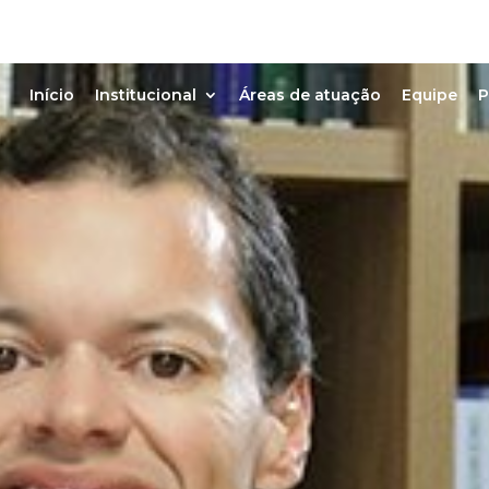
Início
Institucional
Áreas de atuação
Equipe
P