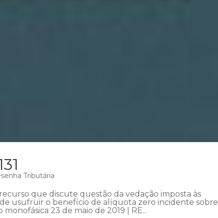
131
senha Tributária
recurso que discute questão da vedação imposta às
de usufruir o benefício de alíquota zero incidente sobre
 monofásica 23 de maio de 2019 | RE...