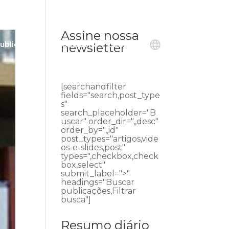
Assine nossa
ublicações
Ouvidoria
Contato
newsletter
[searchandfilter
fields="search,post_type
s"
search_placeholder="B
uscar" order_dir=",,desc"
order_by=",,id"
post_types="artigos,vide
os-e-slides,post"
types=",checkbox,check
box,select"
submit_label=">"
headings="Buscar
publicações,Filtrar
busca"]
Resumo diário