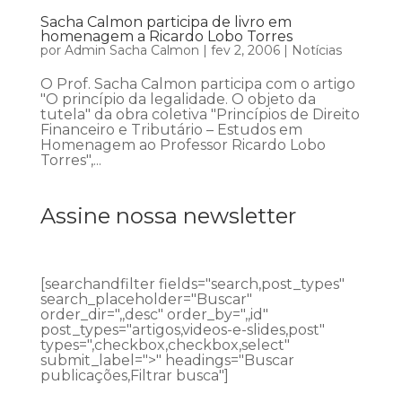
Sacha Calmon participa de livro em
homenagem a Ricardo Lobo Torres
por
Admin Sacha Calmon
|
fev 2, 2006
|
Notícias
O Prof. Sacha Calmon participa com o artigo
"O princípio da legalidade. O objeto da
tutela" da obra coletiva "Princípios de Direito
Financeiro e Tributário – Estudos em
Homenagem ao Professor Ricardo Lobo
Torres",...
Assine nossa newsletter
[searchandfilter fields="search,post_types"
search_placeholder="Buscar"
order_dir=",,desc" order_by=",,id"
post_types="artigos,videos-e-slides,post"
types=",checkbox,checkbox,select"
submit_label=">" headings="Buscar
publicações,Filtrar busca"]