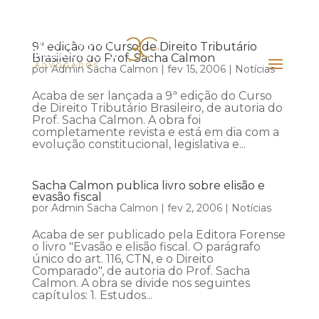
9ª edição do Curso de Direito Tributário
Brasileiro do Prof. Sacha Calmon
por
Admin Sacha Calmon
|
fev 15, 2006
|
Notícias
Acaba de ser lançada a 9ª edição do Curso
de Direito Tributário Brasileiro, de autoria do
Prof. Sacha Calmon. A obra foi
completamente revista e está em dia com a
evolução constitucional, legislativa e...
Sacha Calmon publica livro sobre elisão e
evasão fiscal
por
Admin Sacha Calmon
|
fev 2, 2006
|
Notícias
Acaba de ser publicado pela Editora Forense
o livro "Evasão e elisão fiscal. O parágrafo
único do art. 116, CTN, e o Direito
Comparado", de autoria do Prof. Sacha
Calmon. A obra se divide nos seguintes
capítulos: 1. Estudos...