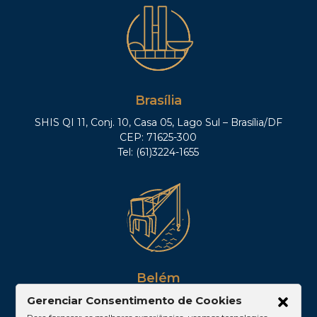
Brasília
SHIS QI 11, Conj. 10, Casa 05, Lago Sul – Brasília/DF
CEP: 71625-300
Tel: (61)3224-1655
Belém
Av. Visconde de Souza Franco, 05, Sala 2102 –
Gerenciar Consentimento de Cookies
Edifício Quadra Corporate, Umarizal – Belém/PA