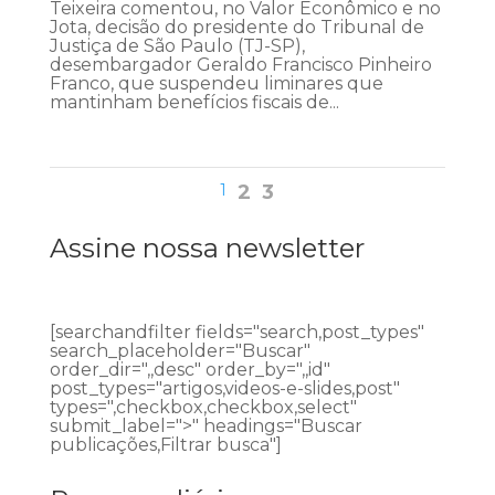
Teixeira comentou, no Valor Econômico e no
Jota, decisão do presidente do Tribunal de
Justiça de São Paulo (TJ-SP),
desembargador Geraldo Francisco Pinheiro
Franco, que suspendeu liminares que
mantinham benefícios fiscais de...
1
2
3
Assine nossa newsletter
[searchandfilter fields="search,post_types"
search_placeholder="Buscar"
order_dir=",,desc" order_by=",,id"
post_types="artigos,videos-e-slides,post"
types=",checkbox,checkbox,select"
submit_label=">" headings="Buscar
publicações,Filtrar busca"]