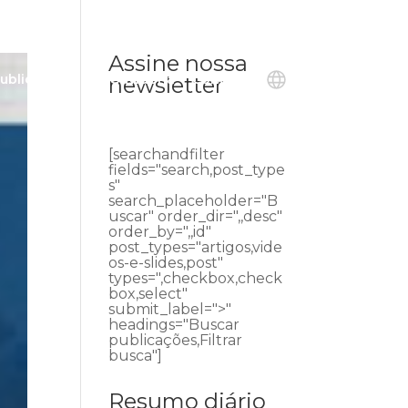
Assine nossa
ublicações
Ouvidoria
Contato
newsletter
[searchandfilter
fields="search,post_type
s"
search_placeholder="B
uscar" order_dir=",,desc"
order_by=",,id"
post_types="artigos,vide
os-e-slides,post"
types=",checkbox,check
box,select"
submit_label=">"
headings="Buscar
publicações,Filtrar
busca"]
Resumo diário