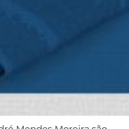
dré Mendes Moreira são