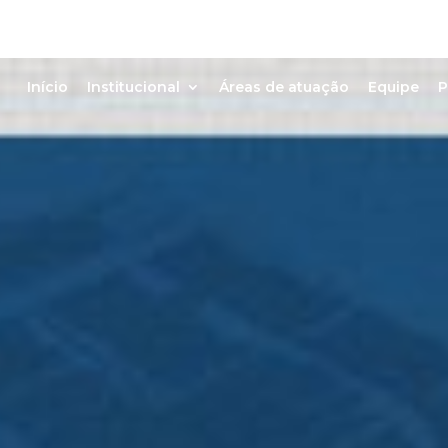
Início
Institucional
Áreas de atuação
Equipe
P