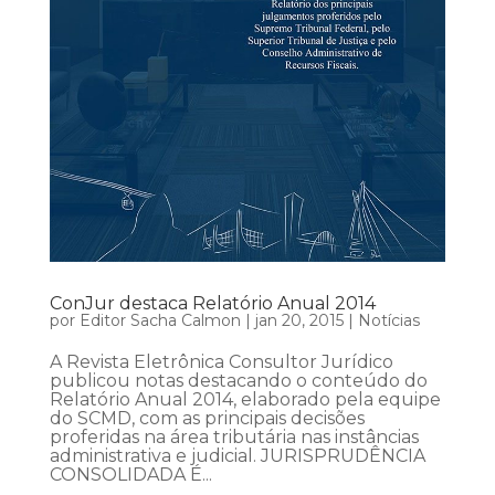
ConJur destaca Relatório Anual 2014
por
Editor Sacha Calmon
|
jan 20, 2015
|
Notícias
A Revista Eletrônica Consultor Jurídico
publicou notas destacando o conteúdo do
Relatório Anual 2014, elaborado pela equipe
do SCMD, com as principais decisões
proferidas na área tributária nas instâncias
administrativa e judicial. JURISPRUDÊNCIA
CONSOLIDADA É...