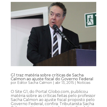
G1 traz matéria sobre críticas de Sacha
Calmon ao ajuste fiscal do Governo Federal
por
Editor Sacha Calmon
|
abr 13, 2015
|
Notícias
O Site G1, do Portal Globo.com, publicou
matéria sobre as críticas feitas pelo professor
Sacha Calmon ao ajuste fiscal proposto pelo
Governo Federal, confira: Tributarista Sacha