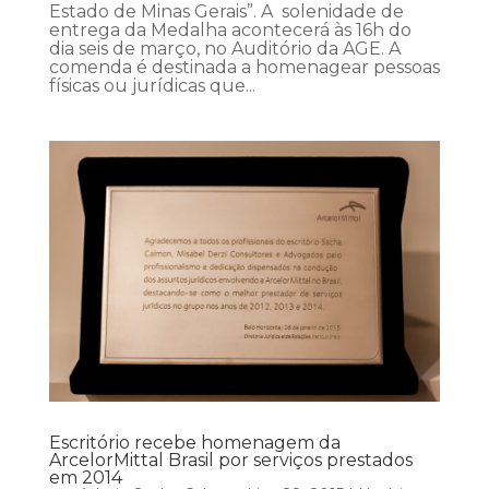
Estado de Minas Gerais”. A solenidade de
entrega da Medalha acontecerá às 16h do
dia seis de março, no Auditório da AGE. A
comenda é destinada a homenagear pessoas
físicas ou jurídicas que...
Escritório recebe homenagem da
ArcelorMittal Brasil por serviços prestados
em 2014