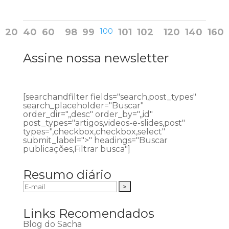
20
40
60
98
99
100
101
102
120
140
160
Assine nossa newsletter
[searchandfilter fields="search,post_types"
search_placeholder="Buscar"
order_dir=",,desc" order_by=",,id"
post_types="artigos,videos-e-slides,post"
types=",checkbox,checkbox,select"
submit_label=">" headings="Buscar
publicações,Filtrar busca"]
Resumo diário
Links Recomendados
Blog do Sacha