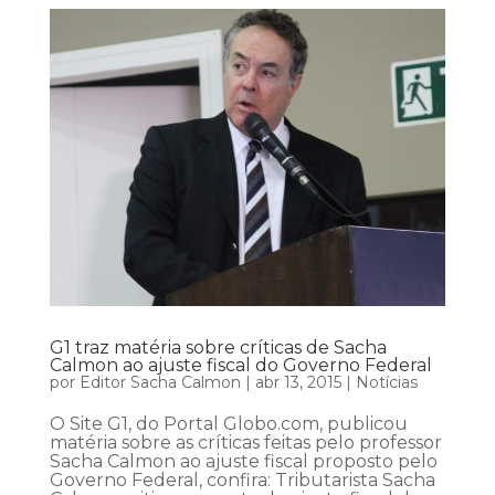
G1 traz matéria sobre críticas de Sacha
Calmon ao ajuste fiscal do Governo Federal
por
Editor Sacha Calmon
|
abr 13, 2015
|
Notícias
O Site G1, do Portal Globo.com, publicou
matéria sobre as críticas feitas pelo professor
Sacha Calmon ao ajuste fiscal proposto pelo
Governo Federal, confira: Tributarista Sacha