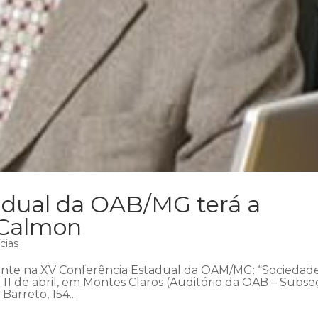
adual da OAB/MG terá a
 Calmon
cias
rante na XV Conferência Estadual da OAM/MG: “Sociedad
 11 de abril, em Montes Claros (Auditório da OAB – Subs
Barreto, 154...