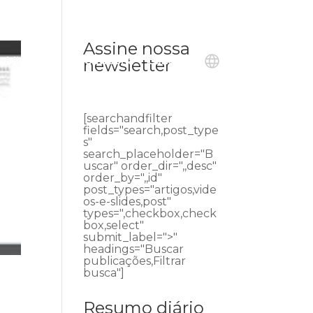
Assine nossa
ublicações
Ouvidoria
Contato
newsletter
[searchandfilter
fields="search,post_type
s"
search_placeholder="B
uscar" order_dir=",,desc"
order_by=",,id"
post_types="artigos,vide
os-e-slides,post"
types=",checkbox,check
box,select"
submit_label=">"
headings="Buscar
publicações,Filtrar
busca"]
Resumo diário