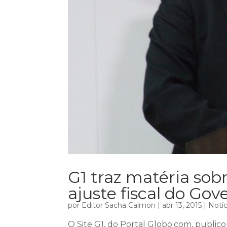
G1 traz matéria sob
ajuste fiscal do Gov
por
Editor Sacha Calmon
|
abr 13, 2015
|
Notíc
O Site G1, do Portal Globo.com, publicou