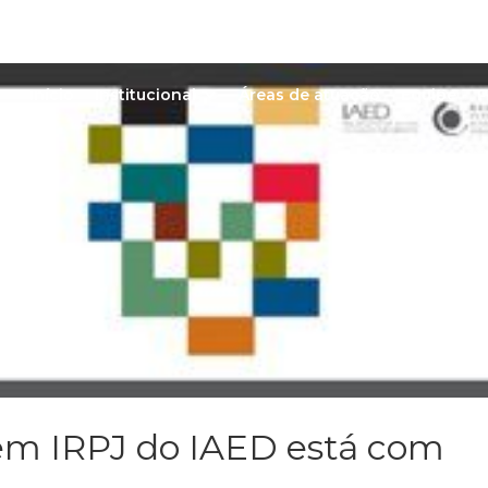
Início
Institucional
Áreas de atuação
Equipe
P
em IRPJ do IAED está com