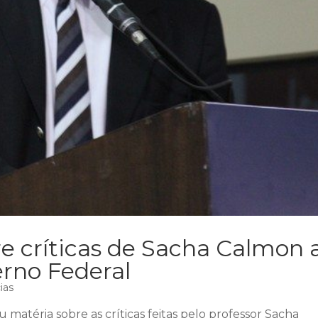
re críticas de Sacha Calmon 
erno Federal
ias
 matéria sobre as críticas feitas pelo professor Sacha