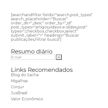
[searchandfilter fields="search,post_types"
search_placeholder="Buscar"
order_dir=",,desc" order_by=",,id"
post_types="artigos,videos-e-slides,post"
types=",checkbox,checkbox,select"
submit_label=">" headings="Buscar
publicações,Filtrar busca"]
Resumo diário
Links Recomendados
Blog do Sacha
Migalhas
Conjur
JusBrasil
Valor Econômico