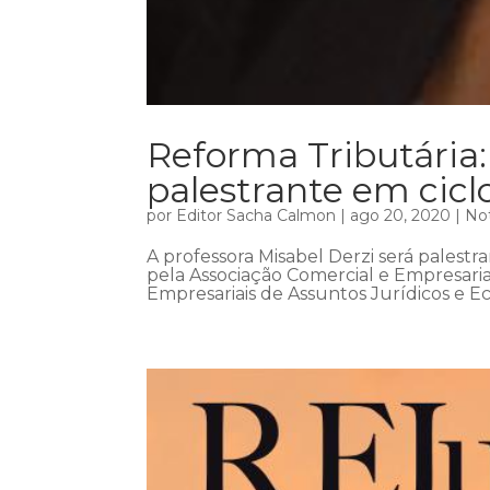
Reforma Tributária:
palestrante em cic
por
Editor Sacha Calmon
|
ago 20, 2020
|
Not
A professora Misabel Derzi será palest
pela Associação Comercial e Empresari
Empresariais de Assuntos Jurídicos e Ec