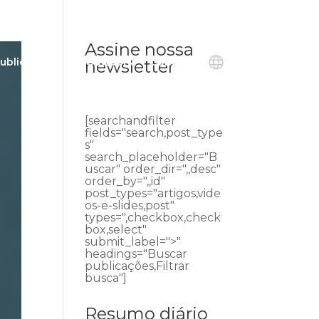
Assine nossa
ublicações
Ouvidoria
Contato
newsletter
[searchandfilter
fields="search,post_type
s"
search_placeholder="B
uscar" order_dir=",,desc"
order_by=",,id"
post_types="artigos,vide
os-e-slides,post"
types=",checkbox,check
box,select"
submit_label=">"
headings="Buscar
publicações,Filtrar
busca"]
Resumo diário