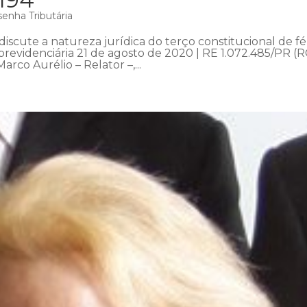
enha Tributária
iscute a natureza jurídica do terço constitucional de fé
 previdenciária 21 de agosto de 2020 | RE 1.072.485/PR (R
rco Aurélio – Relator –,...