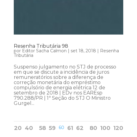
Resenha Tributária 98
por
Editor Sacha Calmon
|
set 18, 2018
|
Resenha
Tributária
Suspenso julgamento no STJ de processo
em que se discute a incidência de juros
remuneratórios sobre a diferença de
correção monetária do empréstimo
compulsório de energia elétrica 12 de
setembro de 2018 | EDv nos EAREsp
790.288/PR | 1ª Seção do STJ O Ministro
Gurgel...
20
40
58
59
60
61
62
80
100
120