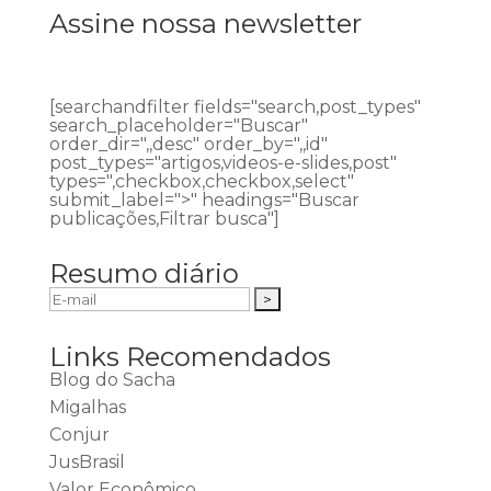
Assine nossa newsletter
[searchandfilter fields="search,post_types"
search_placeholder="Buscar"
order_dir=",,desc" order_by=",,id"
post_types="artigos,videos-e-slides,post"
types=",checkbox,checkbox,select"
submit_label=">" headings="Buscar
publicações,Filtrar busca"]
Resumo diário
Links Recomendados
Blog do Sacha
Migalhas
Conjur
JusBrasil
Valor Econômico