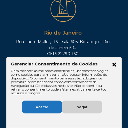
Rio de Janeiro
Rua Lauro Müller, 116 – sala 605, Botafogo – Rio
de Janeiro/RJ
CEP: 22290-160
Tel: (21)3212-0100
Gerenciar Consentimento de Cookies
Para fornecer as melhores experiências, usamos tecnologias
como cookies para armazenar e/ou acessar informações do
dispositivo. O consentimento para essas tecnologias nos
permitirá processar dados como comportamento de
navegação ou IDs exclusivos neste site. Não consentir ou
retirar o consentimento pode afetar negativamente certos
recursos e funções.
Aceitar
Negar
Brasília
SHIS QI 11, Conj. 10, Casa 05, Lago Sul – Brasília/DF
CEP: 71625-300