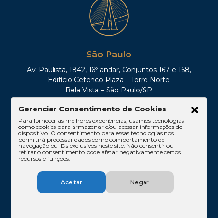
São Paulo
Av. Paulista, 1842, 16º andar, Conjuntos 167 e 168,
Edifício Cetenco Plaza – Torre Norte
Bela Vista – São Paulo/SP
CEP 01310-200
Gerenciar Consentimento de Cookies
Tel: (11)3061-1665
Para fornecer as melhores experiências, usamos tecnologias
como cookies para armazenar e/ou acessar informações do
dispositivo. O consentimento para essas tecnologias nos
permitirá processar dados como comportamento de
navegação ou IDs exclusivos neste site. Não consentir ou
retirar o consentimento pode afetar negativamente certos
recursos e funções.
Aceitar
Negar
Rio de Janeiro
Rua Lauro Müller, 116 – sala 605, Botafogo – Rio