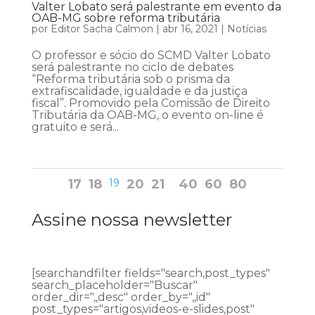
Valter Lobato será palestrante em evento da
OAB-MG sobre reforma tributária
por
Editor Sacha Calmon
|
abr 16, 2021
|
Notícias
O professor e sócio do SCMD Valter Lobato
será palestrante no ciclo de debates
“Reforma tributária sob o prisma da
extrafiscalidade, igualdade e da justiça
fiscal”. Promovido pela Comissão de Direito
Tributária da OAB-MG, o evento on-line é
gratuito e será...
17
18
19
20
21
40
60
80
Assine nossa newsletter
[searchandfilter fields="search,post_types"
search_placeholder="Buscar"
order_dir=",,desc" order_by=",,id"
post_types="artigos,videos-e-slides,post"