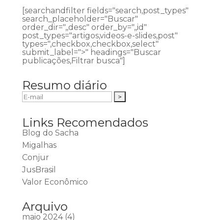
[searchandfilter fields="search,post_types"
search_placeholder="Buscar"
order_dir=",,desc" order_by=",,id"
post_types="artigos,videos-e-slides,post"
types=",checkbox,checkbox,select"
submit_label=">" headings="Buscar
publicações,Filtrar busca"]
Resumo diário
Links Recomendados
Blog do Sacha
Migalhas
Conjur
JusBrasil
Valor Econômico
Arquivo
maio 2024
(4)