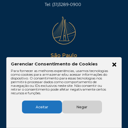
Tel: (31)3289-0900
São Paulo
Gerenciar Consentimento de Cookies
Av. Paulista, 1842, 16º andar, Conjuntos 167 e 168,
Edifício Cetenco Plaza – Torre Norte
Para fornecer as melhores experiências, usamos tecnologias
como cookies para armazenar e/ou acessar informações do
Bela Vista – São Paulo/SP
dispositivo. O consentimento para essas tecnologias nos
CEP 01310-200
permitirá processar dados como comportamento de
navegação ou IDs exclusivos neste site. Não consentir ou
Tel: (11)3061-1665
retirar o consentimento pode afetar negativamente certos
recursos e funções.
Aceitar
Negar