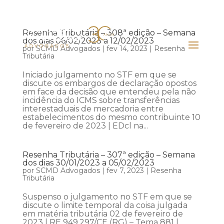
Resenha Tributária – 308ª edição – Semana
dos dias 06/02/2023 a 12/02/2023
por
SCMD Advogados
|
fev 14, 2023
|
Resenha
Tributária
Iniciado julgamento no STF em que se
discute os embargos de declaração opostos
em face da decisão que entendeu pela não
incidência do ICMS sobre transferências
interestaduais de mercadoria entre
estabelecimentos do mesmo contribuinte 10
de fevereiro de 2023 | EDcl na...
Resenha Tributária – 307ª edição – Semana
dos dias 30/01/2023 a 05/02/2023
por
SCMD Advogados
|
fev 7, 2023
|
Resenha
Tributária
Suspenso o julgamento no STF em que se
discute o limite temporal da coisa julgada
em matéria tributária 02 de fevereiro de
2023 | RE 949.297/CE (RG) – Tema 881 |