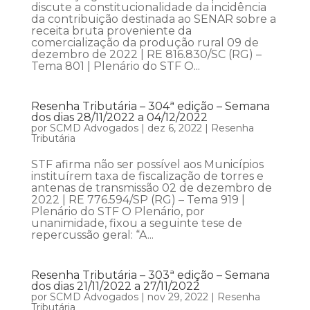
discute a constitucionalidade da incidência
da contribuição destinada ao SENAR sobre a
receita bruta proveniente da
comercialização da produção rural 09 de
dezembro de 2022 | RE 816.830/SC (RG) –
Tema 801 | Plenário do STF O...
Resenha Tributária – 304ª edição – Semana
dos dias 28/11/2022 a 04/12/2022
por
SCMD Advogados
|
dez 6, 2022
|
Resenha
Tributária
STF afirma não ser possível aos Municípios
instituírem taxa de fiscalização de torres e
antenas de transmissão 02 de dezembro de
2022 | RE 776.594/SP (RG) – Tema 919 |
Plenário do STF O Plenário, por
unanimidade, fixou a seguinte tese de
repercussão geral: “A...
Resenha Tributária – 303ª edição – Semana
dos dias 21/11/2022 a 27/11/2022
por
SCMD Advogados
|
nov 29, 2022
|
Resenha
Tributária