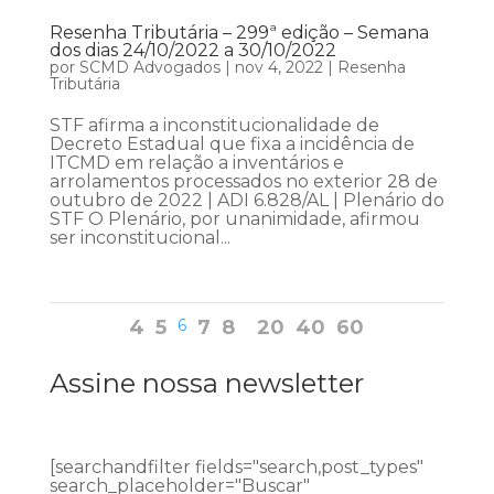
Resenha Tributária – 299ª edição – Semana
dos dias 24/10/2022 a 30/10/2022
por
SCMD Advogados
|
nov 4, 2022
|
Resenha
Tributária
STF afirma a inconstitucionalidade de
Decreto Estadual que fixa a incidência de
ITCMD em relação a inventários e
arrolamentos processados no exterior 28 de
outubro de 2022 | ADI 6.828/AL | Plenário do
STF O Plenário, por unanimidade, afirmou
ser inconstitucional...
4
5
6
7
8
20
40
60
Assine nossa newsletter
[searchandfilter fields="search,post_types"
search_placeholder="Buscar"