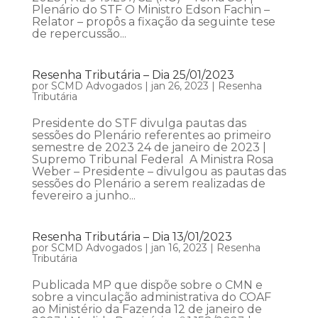
Plenário do STF O Ministro Edson Fachin –
Relator – propôs a fixação da seguinte tese
de repercussão...
Resenha Tributária – Dia 25/01/2023
por
SCMD Advogados
|
jan 26, 2023
|
Resenha
Tributária
Presidente do STF divulga pautas das
sessões do Plenário referentes ao primeiro
semestre de 2023 24 de janeiro de 2023 |
Supremo Tribunal Federal A Ministra Rosa
Weber – Presidente – divulgou as pautas das
sessões do Plenário a serem realizadas de
fevereiro a junho...
Resenha Tributária – Dia 13/01/2023
por
SCMD Advogados
|
jan 16, 2023
|
Resenha
Tributária
Publicada MP que dispõe sobre o CMN e
sobre a vinculação administrativa do COAF
ao Ministério da Fazenda 12 de janeiro de