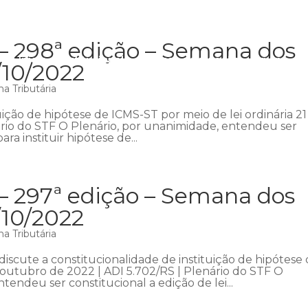
 – 298ª edição – Semana dos
Início
Institucional
Áreas de atuação
Equipe
P
/10/2022
a Tributária
uição de hipótese de ICMS-ST por meio de lei ordinária 21
ário do STF O Plenário, por unanimidade, entendeu ser
ara instituir hipótese de...
 – 297ª edição – Semana dos
/10/2022
a Tributária
iscute a constitucionalidade de instituição de hipótese
e outubro de 2022 | ADI 5.702/RS | Plenário do STF O
endeu ser constitucional a edição de lei...