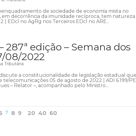
reenquadramento de sociedade de economia mista no
, em decorrência da imunidade recíproca, tem natureza
2 | EDcl no AgRg nos Terceiros EDcl no ARE...
 – 287ª edição – Semana dos
7/08/2022
 Tributária
iscute a constitucionalidade de legislação estadual qu
e telecomunicações 05 de agosto de 2022 | ADI 6.199/PE
es – Relator –, acompanhado pelo Ministro...
6
7
8
9
20
40
60