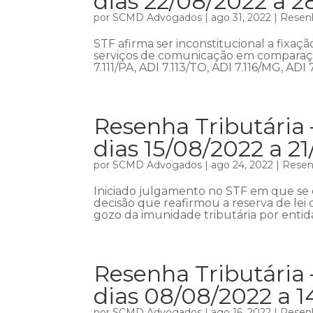
dias 22/08/2022 a 2
por
SCMD Advogados
|
ago 31, 2022
|
Resenh
STF afirma ser inconstitucional a fixaç
serviços de comunicação em comparação
7.111/PA, ADI 7.113/TO, ADI 7.116/MG, ADI 
Resenha Tributária
dias 15/08/2022 a 2
por
SCMD Advogados
|
ago 24, 2022
|
Resenh
Iniciado julgamento no STF em que se 
decisão que reafirmou a reserva de lei 
gozo da imunidade tributária por entidad
Resenha Tributária
dias 08/08/2022 a 
por
SCMD Advogados
|
ago 16, 2022
|
Resenh