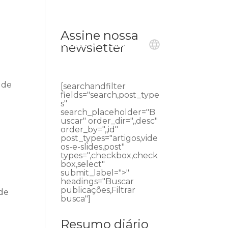
Assine nossa
ublicações
Ouvidoria
Contato
newsletter
 de
[searchandfilter
fields="search,post_type
s"
search_placeholder="B
uscar" order_dir=",,desc"
order_by=",,id"
post_types="artigos,vide
os-e-slides,post"
types=",checkbox,check
box,select"
submit_label=">"
headings="Buscar
publicações,Filtrar
 de
busca"]
Resumo diário