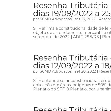
Resenha Tributária
dias 19/09/2022 a 2
por
SCMD Advogados
|
set 27, 2022
|
Resenh
STF afirma a constitucionalidade de le
objeto de arrendamento mercantil e uti
setembro de 2022 | ADI 2.298/RS | Plená
Resenha Tributária 
dias 12/09/2022 a 1
por
SCMD Advogados
|
set 20, 2022
|
Resenh
STF entende ser inconstitucional lei d
aplicação em áreas indígenas de 50% do
Plenário do STF O Plenário, por unani
Resenha Tributária 