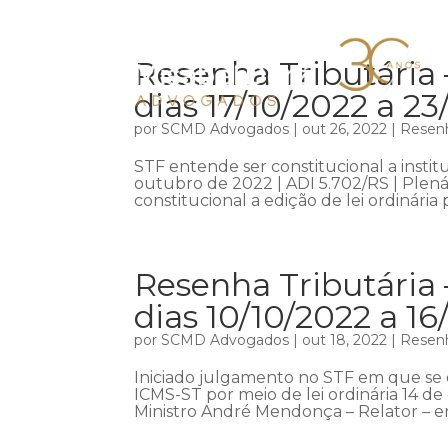
Resenha Tributária
dias 17/10/2022 a 23
por
SCMD Advogados
|
out 26, 2022
|
Resenh
STF entende ser constitucional a instit
outubro de 2022 | ADI 5.702/RS | Plen
constitucional a edição de lei ordinária p
Resenha Tributária
dias 10/10/2022 a 16
por
SCMD Advogados
|
out 18, 2022
|
Resenh
Iniciado julgamento no STF em que se d
ICMS-ST por meio de lei ordinária 14 d
Ministro André Mendonça – Relator – ent