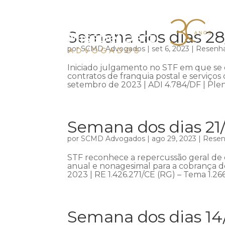
Semana dos dias 28
por
SCMD Advogados
|
set 6, 2023
|
Resenha
Iniciado julgamento no STF em que se d
contratos de franquia postal e serviço
setembro de 2023 | ADI 4.784/DF | Plen
Semana dos dias 21
por
SCMD Advogados
|
ago 29, 2023
|
Resenh
STF reconhece a repercussão geral de 
anual e nonagesimal para a cobrança d
2023 | RE 1.426.271/CE (RG) – Tema 1.266
Semana dos dias 14