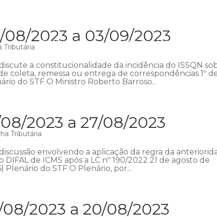
/08/2023 a 03/09/2023
Início
Institucional
Áreas de atuação
Equipe
P
 Tributária
iscute a constitucionalidade da incidência do ISSQN so
s de coleta, remessa ou entrega de correspondências 1º d
ário do STF O Ministro Roberto Barroso...
/08/2023 a 27/08/2023
a Tributária
discussão envolvendo a aplicação da regra da anteriorid
o DIFAL de ICMS após a LC nº 190/2022 21 de agosto de
| Plenário do STF O Plenário, por...
/08/2023 a 20/08/2023