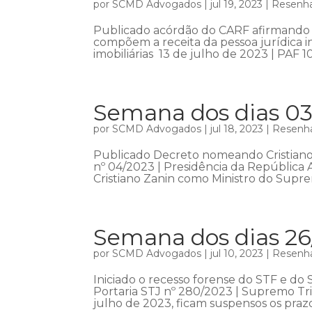
por
SCMD Advogados
|
jul 19, 2023
|
Resenha
Publicado acórdão do CARF afirmando 
compõem a receita da pessoa jurídica 
imobiliárias 13 de julho de 2023 | PAF 1
Semana dos dias 03
por
SCMD Advogados
|
jul 18, 2023
|
Resenha
Publicado Decreto nomeando Cristiano 
nº 04/2023 | Presidência da República
Cristiano Zanin como Ministro do Suprem
Semana dos dias 26
por
SCMD Advogados
|
jul 10, 2023
|
Resenha
Iniciado o recesso forense do STF e do 
Portaria STJ nº 280/2023 | Supremo Tri
julho de 2023, ficam suspensos os prazo