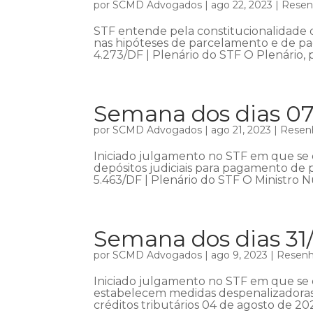
por
SCMD Advogados
|
ago 22, 2023
|
Resenh
STF entende pela constitucionalidade 
nas hipóteses de parcelamento e de pag
4.273/DF | Plenário do STF O Plenário,
Semana dos dias 07
por
SCMD Advogados
|
ago 21, 2023
|
Resenh
Iniciado julgamento no STF em que se d
depósitos judiciais para pagamento de p
5.463/DF | Plenário do STF O Ministro N
Semana dos dias 31
por
SCMD Advogados
|
ago 9, 2023
|
Resenha
Iniciado julgamento no STF em que se d
estabelecem medidas despenalizadora
créditos tributários 04 de agosto de 20