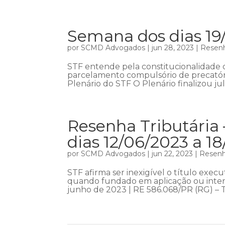
Semana dos dias 19
por
SCMD Advogados
|
jun 28, 2023
|
Resenh
STF entende pela constitucionalidade 
parcelamento compulsório de precatóri
Plenário do STF O Plenário finalizou jul
Resenha Tributária 
dias 12/06/2023 a 1
por
SCMD Advogados
|
jun 22, 2023
|
Resenha
STF afirma ser inexigível o título exe
quando fundado em aplicação ou interp
junho de 2023 | RE 586.068/PR (RG) – Te