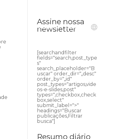
Assine nossa
ublicações
Ouvidoria
Contato
newsletter
bre
e
[searchandfilter
fields="search,post_type
s"
search_placeholder="B
uscar" order_dir=",,desc"
order_by=",,id"
post_types="artigos,vide
os-e-slides,post"
types=",checkbox,check
ade
box,select"
submit_label=">"
headings="Buscar
publicações,Filtrar
busca"]
Resumo diário