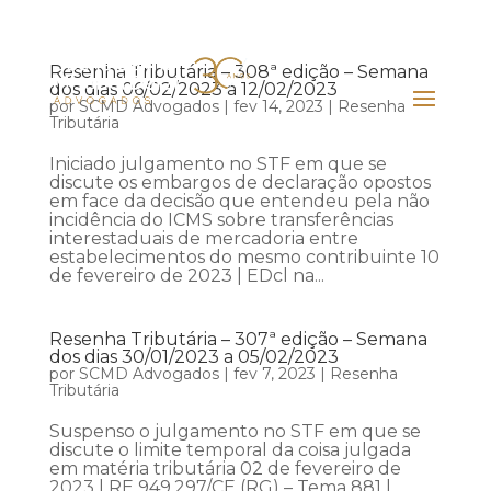
Resenha Tributária – 308ª edição – Semana
dos dias 06/02/2023 a 12/02/2023
por
SCMD Advogados
|
fev 14, 2023
|
Resenha
Tributária
Iniciado julgamento no STF em que se
discute os embargos de declaração opostos
em face da decisão que entendeu pela não
incidência do ICMS sobre transferências
interestaduais de mercadoria entre
estabelecimentos do mesmo contribuinte 10
de fevereiro de 2023 | EDcl na...
Resenha Tributária – 307ª edição – Semana
dos dias 30/01/2023 a 05/02/2023
por
SCMD Advogados
|
fev 7, 2023
|
Resenha
Tributária
Suspenso o julgamento no STF em que se
discute o limite temporal da coisa julgada
em matéria tributária 02 de fevereiro de
2023 | RE 949.297/CE (RG) – Tema 881 |