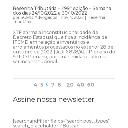
Resenha Tributária – 299ª edição – Semana
dos dias 24/10/2022 a 30/10/2022
por
SCMD Advogados
|
nov 4, 2022
|
Resenha
Tributária
STF afirma a inconstitucionalidade de
Decreto Estadual que fixa a incidência de
ITCMD em relação a inventários e
arrolamentos processados no exterior 28 de
outubro de 2022 | ADI 6.828/AL | Plenário do
STF O Plenário, por unanimidade, afirmou
ser inconstitucional...
4
5
6
7
8
20
40
60
Assine nossa newsletter
[searchandfilter fields="search,post_types"
search_placeholder="Buscar"