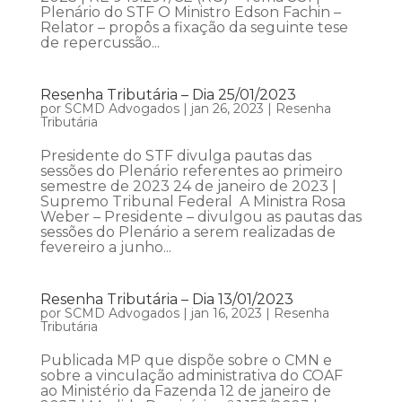
Plenário do STF O Ministro Edson Fachin –
Relator – propôs a fixação da seguinte tese
de repercussão...
Resenha Tributária – Dia 25/01/2023
por
SCMD Advogados
|
jan 26, 2023
|
Resenha
Tributária
Presidente do STF divulga pautas das
sessões do Plenário referentes ao primeiro
semestre de 2023 24 de janeiro de 2023 |
Supremo Tribunal Federal A Ministra Rosa
Weber – Presidente – divulgou as pautas das
sessões do Plenário a serem realizadas de
fevereiro a junho...
Resenha Tributária – Dia 13/01/2023
por
SCMD Advogados
|
jan 16, 2023
|
Resenha
Tributária
Publicada MP que dispõe sobre o CMN e
sobre a vinculação administrativa do COAF
ao Ministério da Fazenda 12 de janeiro de