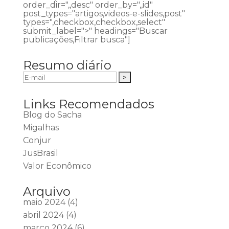
order_dir=",,desc" order_by=",,id"
post_types="artigos,videos-e-slides,post"
types=",checkbox,checkbox,select"
submit_label=">" headings="Buscar
publicações,Filtrar busca"]
Resumo diário
Links Recomendados
Blog do Sacha
Migalhas
Conjur
JusBrasil
Valor Econômico
Arquivo
maio 2024
(4)
abril 2024
(4)
março 2024
(6)