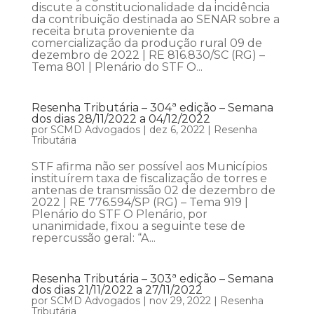
discute a constitucionalidade da incidência
da contribuição destinada ao SENAR sobre a
receita bruta proveniente da
comercialização da produção rural 09 de
dezembro de 2022 | RE 816.830/SC (RG) –
Tema 801 | Plenário do STF O...
Resenha Tributária – 304ª edição – Semana
dos dias 28/11/2022 a 04/12/2022
por
SCMD Advogados
|
dez 6, 2022
|
Resenha
Tributária
STF afirma não ser possível aos Municípios
instituírem taxa de fiscalização de torres e
antenas de transmissão 02 de dezembro de
2022 | RE 776.594/SP (RG) – Tema 919 |
Plenário do STF O Plenário, por
unanimidade, fixou a seguinte tese de
repercussão geral: “A...
Resenha Tributária – 303ª edição – Semana
dos dias 21/11/2022 a 27/11/2022
por
SCMD Advogados
|
nov 29, 2022
|
Resenha
Tributária