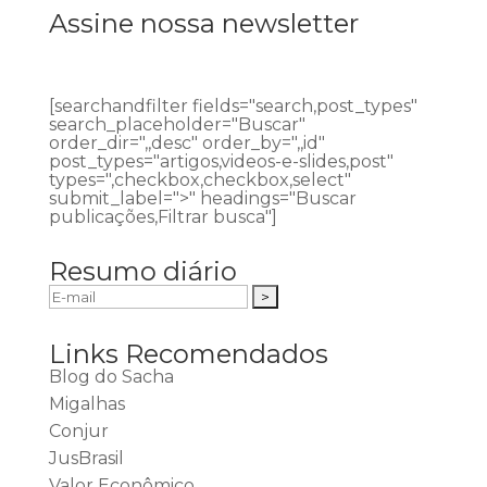
Assine nossa newsletter
[searchandfilter fields="search,post_types"
search_placeholder="Buscar"
order_dir=",,desc" order_by=",,id"
post_types="artigos,videos-e-slides,post"
types=",checkbox,checkbox,select"
submit_label=">" headings="Buscar
publicações,Filtrar busca"]
Resumo diário
Links Recomendados
Blog do Sacha
Migalhas
Conjur
JusBrasil
Valor Econômico