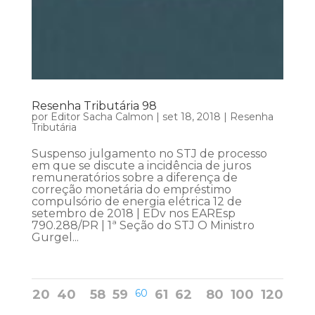
Resenha Tributária 98
por
Editor Sacha Calmon
|
set 18, 2018
|
Resenha
Tributária
Suspenso julgamento no STJ de processo
em que se discute a incidência de juros
remuneratórios sobre a diferença de
correção monetária do empréstimo
compulsório de energia elétrica 12 de
setembro de 2018 | EDv nos EAREsp
790.288/PR | 1ª Seção do STJ O Ministro
Gurgel...
20
40
58
59
60
61
62
80
100
120