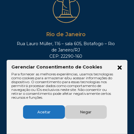
Rio de Janeiro
Rua Lauro Müller, 116 – sala 605, Botafogo – Rio
de Janeiro/RJ
CEP: 22290-160
Tel: (21)3212-0100
Gerenciar Consentimento de Cookies
Para fornecer as melhores experiências, usamos tecnologias
como cookies para armazenar e/ou acessar informações do
dispositivo. O consentimento para essas tecnologias nos
permitirá processar dados como comportamento de
navegação ou IDs exclusivos neste site. Não consentir ou
retirar o consentimento pode afetar negativamente certos
recursos e funções.
Aceitar
Negar
Brasília
SHIS QI 11, Conj. 10, Casa 05, Lago Sul – Brasília/DF
CEP: 71625-300