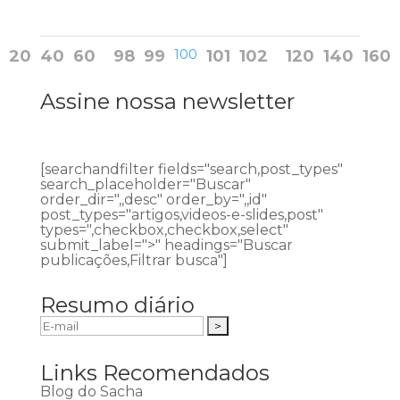
20
40
60
98
99
100
101
102
120
140
160
Assine nossa newsletter
[searchandfilter fields="search,post_types"
search_placeholder="Buscar"
order_dir=",,desc" order_by=",,id"
post_types="artigos,videos-e-slides,post"
types=",checkbox,checkbox,select"
submit_label=">" headings="Buscar
publicações,Filtrar busca"]
Resumo diário
Links Recomendados
Blog do Sacha