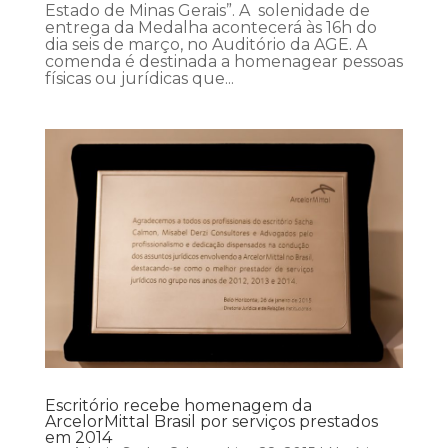
Estado de Minas Gerais”. A solenidade de
entrega da Medalha acontecerá às 16h do
dia seis de março, no Auditório da AGE. A
comenda é destinada a homenagear pessoas
físicas ou jurídicas que...
Escritório recebe homenagem da
ArcelorMittal Brasil por serviços prestados
em 2014