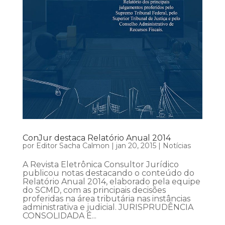
ConJur destaca Relatório Anual 2014
por
Editor Sacha Calmon
|
jan 20, 2015
|
Notícias
A Revista Eletrônica Consultor Jurídico
publicou notas destacando o conteúdo do
Relatório Anual 2014, elaborado pela equipe
do SCMD, com as principais decisões
proferidas na área tributária nas instâncias
administrativa e judicial. JURISPRUDÊNCIA
CONSOLIDADA É...