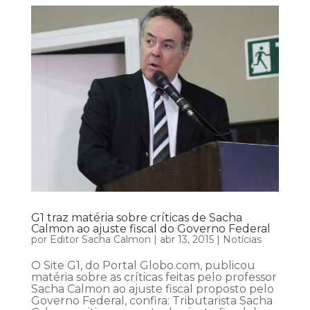
G1 traz matéria sobre críticas de Sacha
Calmon ao ajuste fiscal do Governo Federal
por
Editor Sacha Calmon
|
abr 13, 2015
|
Notícias
O Site G1, do Portal Globo.com, publicou
matéria sobre as críticas feitas pelo professor
Sacha Calmon ao ajuste fiscal proposto pelo
Governo Federal, confira: Tributarista Sacha