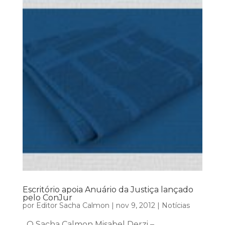
Escritório apoia Anuário da Justiça lançado
pelo ConJur
por
Editor Sacha Calmon
|
nov 9, 2012
|
Notícias
O Sacha Calmon Misabel Derzi –