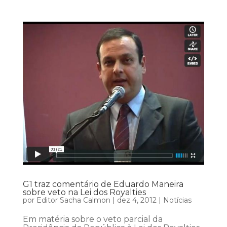
G1 traz comentário de Eduardo Maneira
sobre veto na Lei dos Royalties
por
Editor Sacha Calmon
|
dez 4, 2012
|
Notícias
Em matéria sobre o veto parcial da