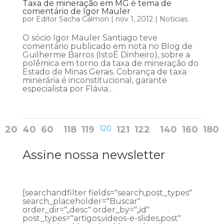
Taxa de mineração em MG é tema de
comentário de Igor Mauler
por
Editor Sacha Calmon
|
nov 1, 2012
|
Notícias
O sócio Igor Mauler Santiago teve
comentário publicado em nota no Blog de
Guilherme Barros (IstoÉ Dinheiro), sobre a
polêmica em torno da taxa de mineração do
Estado de Minas Gerais. Cobrança de taxa
minerária é inconstitucional, garante
especialista por Flávia...
20
40
60
118
119
120
121
122
140
160
180
Assine nossa newsletter
[searchandfilter fields="search,post_types"
search_placeholder="Buscar"
order_dir=",,desc" order_by=",,id"
post_types="artigos,videos-e-slides,post"