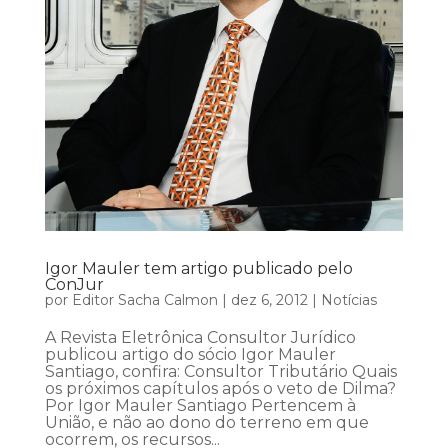
Igor Mauler tem artigo publicado pelo
ConJur
por
Editor Sacha Calmon
|
dez 6, 2012
|
Notícias
A Revista Eletrônica Consultor Jurídico
publicou artigo do sócio Igor Mauler
Santiago, confira: Consultor Tributário Quais
os próximos capítulos após o veto de Dilma?
Por Igor Mauler Santiago Pertencem à
União, e não ao dono do terreno em que
ocorrem, os recursos...