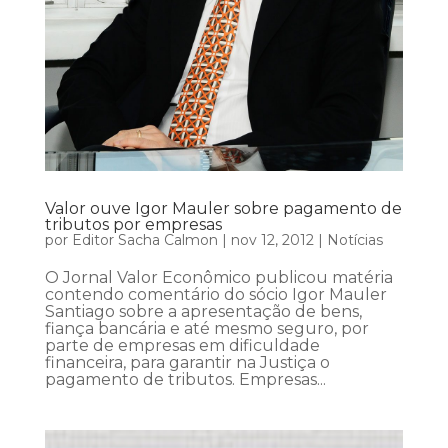
Valor ouve Igor Mauler sobre pagamento de
tributos por empresas
por
Editor Sacha Calmon
|
nov 12, 2012
|
Notícias
O Jornal Valor Econômico publicou matéria
contendo comentário do sócio Igor Mauler
Santiago sobre a apresentação de bens,
fiança bancária e até mesmo seguro, por
parte de empresas em dificuldade
financeira, para garantir na Justiça o
pagamento de tributos. Empresas...