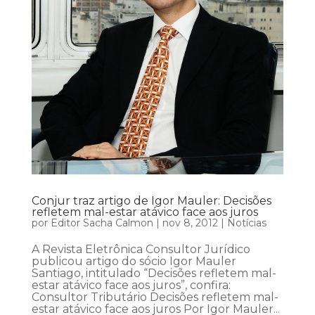
Conjur traz artigo de Igor Mauler: Decisões
refletem mal-estar atávico face aos juros
por
Editor Sacha Calmon
|
nov 8, 2012
|
Notícias
A Revista Eletrônica Consultor Jurídico
publicou artigo do sócio Igor Mauler
Santiago, intitulado “Decisões refletem mal-
estar atávico face aos juros”, confira:
Consultor Tributário Decisões refletem mal-
estar atávico face aos juros Por Igor Mauler...