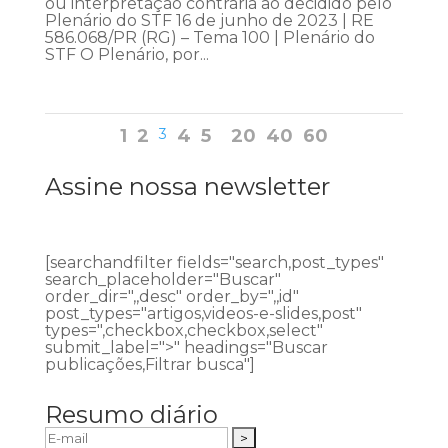
ou interpretação contrária ao decidido pelo
Plenário do STF 16 de junho de 2023 | RE
586.068/PR (RG) – Tema 100 | Plenário do
STF O Plenário, por...
1
2
3
4
5
20
40
60
Assine nossa newsletter
[searchandfilter fields="search,post_types"
search_placeholder="Buscar"
order_dir=",,desc" order_by=",,id"
post_types="artigos,videos-e-slides,post"
types=",checkbox,checkbox,select"
submit_label=">" headings="Buscar
publicações,Filtrar busca"]
Resumo diário