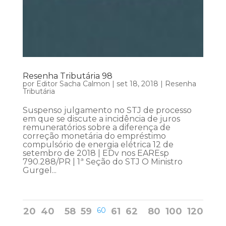
Resenha Tributária 98
por
Editor Sacha Calmon
|
set 18, 2018
|
Resenha
Tributária
Suspenso julgamento no STJ de processo
em que se discute a incidência de juros
remuneratórios sobre a diferença de
correção monetária do empréstimo
compulsório de energia elétrica 12 de
setembro de 2018 | EDv nos EAREsp
790.288/PR | 1ª Seção do STJ O Ministro
Gurgel...
20
40
58
59
60
61
62
80
100
120