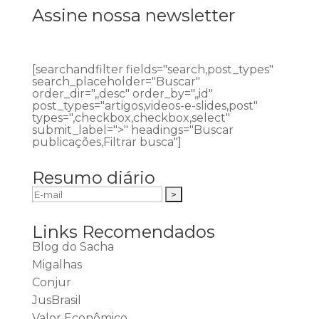
Assine nossa newsletter
[searchandfilter fields="search,post_types"
search_placeholder="Buscar"
order_dir=",,desc" order_by=",,id"
post_types="artigos,videos-e-slides,post"
types=",checkbox,checkbox,select"
submit_label=">" headings="Buscar
publicações,Filtrar busca"]
Resumo diário
Links Recomendados
Blog do Sacha
Migalhas
Conjur
JusBrasil
Valor Econômico