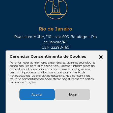
Rio de Janeiro
Rua Lauro Müller, 116 – sala 605, Botafogo – Rio
de Janeiro/RJ
CEP: 22290-160
Tel: (21)3212-0100
Gerenciar Consentimento de Cookies
Para fornecer as melhores experiências, usamos tecnologias
como cookies para armazenar e/ou acessar informações do
dispositivo. O consentimento para essas tecnologias nos
permitirá processar dados como comportamento de
navegação ou IDs exclusivos neste site. Não consentir ou
retirar o consentimento pode afetar negativamente certos
recursos e funções.
Aceitar
Negar
Brasília
SHIS QI 11, Conj. 10, Casa 05, Lago Sul – Brasília/DF
CEP: 71625-300