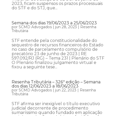
2023, ficam suspensos os prazos processuais
do STF e do STJ, que...
Semana dos dias 19/06/2023 a 25/06/2023
por
SCMD Advogados
|
jun 28, 2023
|
Resenha
Tributária
STF entende pela constitucionalidade do
sequestro de recursos financeiros do Estado
no caso de parcelamento compulsório de
precatório 23 de junho de 2023 | RE
597.092/RJ (RG) – Tema 231 | Plenário do STF
O Plenário finalizou julgamento virtual e
fixou a seguinte tese...
Resenha Tributária – 326ª edição – Semana
dos dias 12/06/2023 a 18/06/2023
por
SCMD Advogados
|
jun 22, 2023
|
Resenha
Tributária
STF afirma ser inexigível o título executivo
judicial decorrente de procedimento
sumaríssimo quando fundado em aplicação