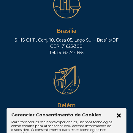
Brasília
SHIS QI 11, Conj. 10, Casa 05, Lago Sul – Brasília/DF
CEP: 71625-300
Tel: (61)3224-1655
Belém
Av. Visconde de Souza Franco, 05, Sala 2102 –
Gerenciar Consentimento de Cookies
Edifício Quadra Corporate, Umarizal – Belém/PA
Para fornecer as melhores experiências, usamos tecnologias
como cookies para armazenar e/ou acessar informações do
CEP: 66053-000
dispositivo. O consentimento para essas tecnologias nos