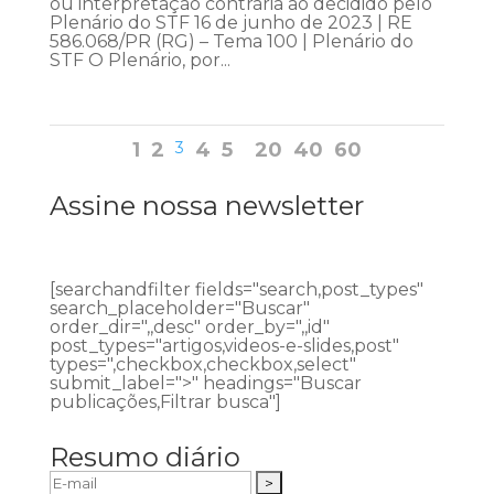
ou interpretação contrária ao decidido pelo
Plenário do STF 16 de junho de 2023 | RE
586.068/PR (RG) – Tema 100 | Plenário do
STF O Plenário, por...
1
2
3
4
5
20
40
60
Assine nossa newsletter
[searchandfilter fields="search,post_types"
search_placeholder="Buscar"
order_dir=",,desc" order_by=",,id"
post_types="artigos,videos-e-slides,post"
types=",checkbox,checkbox,select"
submit_label=">" headings="Buscar
publicações,Filtrar busca"]
Resumo diário