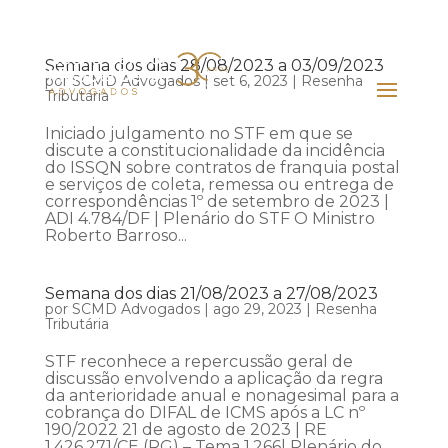
Semana dos dias 28/08/2023 a 03/09/2023
por
SCMD Advogados
|
set 6, 2023
|
Resenha
Tributária
Iniciado julgamento no STF em que se
discute a constitucionalidade da incidência
do ISSQN sobre contratos de franquia postal
e serviços de coleta, remessa ou entrega de
correspondências 1º de setembro de 2023 |
ADI 4.784/DF | Plenário do STF O Ministro
Roberto Barroso...
Semana dos dias 21/08/2023 a 27/08/2023
por
SCMD Advogados
|
ago 29, 2023
|
Resenha
Tributária
STF reconhece a repercussão geral de
discussão envolvendo a aplicação da regra
da anterioridade anual e nonagesimal para a
cobrança do DIFAL de ICMS após a LC nº
190/2022 21 de agosto de 2023 | RE
1.426.271/CE (RG) – Tema 1.266| Plenário do