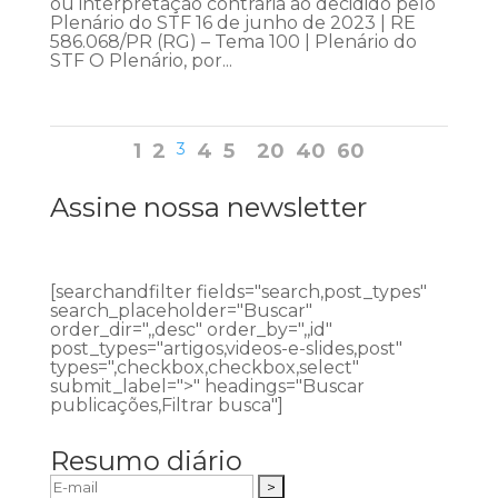
ou interpretação contrária ao decidido pelo
Plenário do STF 16 de junho de 2023 | RE
586.068/PR (RG) – Tema 100 | Plenário do
STF O Plenário, por...
1
2
3
4
5
20
40
60
Assine nossa newsletter
[searchandfilter fields="search,post_types"
search_placeholder="Buscar"
order_dir=",,desc" order_by=",,id"
post_types="artigos,videos-e-slides,post"
types=",checkbox,checkbox,select"
submit_label=">" headings="Buscar
publicações,Filtrar busca"]
Resumo diário