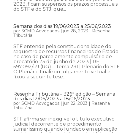
2023, ficam suspensos os prazos processuais
do STF e do STJ, que...
Semana dos dias 19/06/2023 a 25/06/2023
por
SCMD Advogados
|
jun 28, 2023
|
Resenha
Tributária
STF entende pela constitucionalidade do
sequestro de recursos financeiros do Estado
no caso de parcelamento compulsório de
precatório 23 de junho de 2023 | RE
597.092/RJ (RG) – Tema 231 | Plenário do STF
O Plenário finalizou julgamento virtual e
fixou a seguinte tese...
Resenha Tributária – 326ª edição – Semana
dos dias 12/06/2023 a 18/06/2023
por
SCMD Advogados
|
jun 22, 2023
|
Resenha
Tributária
STF afirma ser inexigível o título executivo
judicial decorrente de procedimento
sumaríssimo quando fundado em aplicação