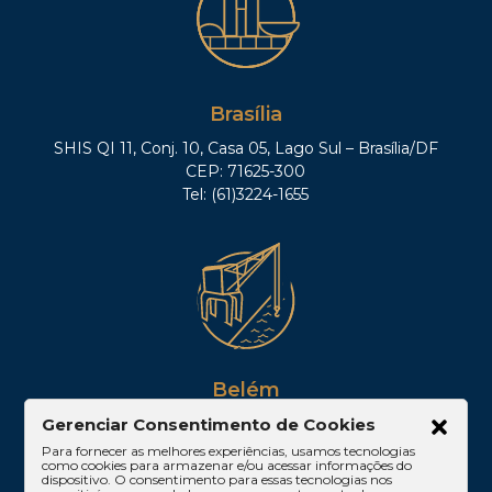
Brasília
SHIS QI 11, Conj. 10, Casa 05, Lago Sul – Brasília/DF
CEP: 71625-300
Tel: (61)3224-1655
Belém
Av. Visconde de Souza Franco, 05, Sala 2102 –
Gerenciar Consentimento de Cookies
Edifício Quadra Corporate, Umarizal – Belém/PA
Para fornecer as melhores experiências, usamos tecnologias
como cookies para armazenar e/ou acessar informações do
CEP: 66053-000
dispositivo. O consentimento para essas tecnologias nos