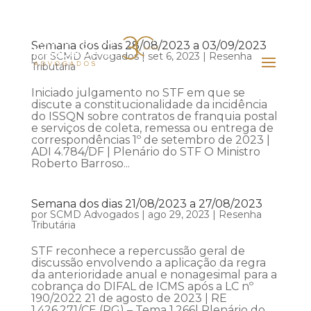
Semana dos dias 28/08/2023 a 03/09/2023
por
SCMD Advogados
|
set 6, 2023
|
Resenha
Tributária
Iniciado julgamento no STF em que se
discute a constitucionalidade da incidência
do ISSQN sobre contratos de franquia postal
e serviços de coleta, remessa ou entrega de
correspondências 1º de setembro de 2023 |
ADI 4.784/DF | Plenário do STF O Ministro
Roberto Barroso...
Semana dos dias 21/08/2023 a 27/08/2023
por
SCMD Advogados
|
ago 29, 2023
|
Resenha
Tributária
STF reconhece a repercussão geral de
discussão envolvendo a aplicação da regra
da anterioridade anual e nonagesimal para a
cobrança do DIFAL de ICMS após a LC nº
190/2022 21 de agosto de 2023 | RE
1.426.271/CE (RG) – Tema 1.266| Plenário do