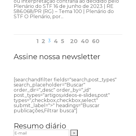
ou interpretação contrária ao decidido pelo
Plenário do STF 16 de junho de 2023 | RE
586.068/PR (RG) – Tema 100 | Plenário do
STF O Plenário, por...
1
2
3
4
5
20
40
60
Assine nossa newsletter
[searchandfilter fields="search,post_types"
search_placeholder="Buscar"
order_dir=",,desc" order_by=",,id"
post_types="artigos,videos-e-slides,post"
types=",checkbox,checkbox,select"
submit_label=">" headings="Buscar
publicações,Filtrar busca"]
Resumo diário