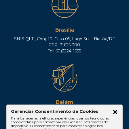
Brasília
SHIS QI 11, Conj. 10, Casa 05, Lago Sul – Brasília/DF
CEP: 71625-300
Tel: (61)3224-1655
Belém
Av. Visconde de Souza Franco, 05, Sala 2102 –
Gerenciar Consentimento de Cookies
Edifício Quadra Corporate, Umarizal – Belém/PA
Para fornecer as melhores experiências, usamos tecnologias
como cookies para armazenar e/ou acessar informações do
CEP: 66053-000
dispositivo. O consentimento para essas tecnologias nos