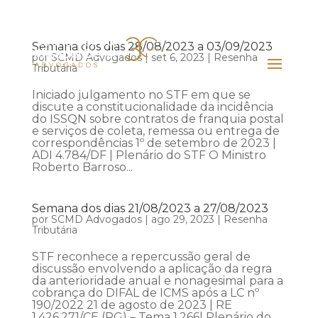
Semana dos dias 28/08/2023 a 03/09/2023
por
SCMD Advogados
|
set 6, 2023
|
Resenha
Tributária
Iniciado julgamento no STF em que se
discute a constitucionalidade da incidência
do ISSQN sobre contratos de franquia postal
e serviços de coleta, remessa ou entrega de
correspondências 1º de setembro de 2023 |
ADI 4.784/DF | Plenário do STF O Ministro
Roberto Barroso...
Semana dos dias 21/08/2023 a 27/08/2023
por
SCMD Advogados
|
ago 29, 2023
|
Resenha
Tributária
STF reconhece a repercussão geral de
discussão envolvendo a aplicação da regra
da anterioridade anual e nonagesimal para a
cobrança do DIFAL de ICMS após a LC nº
190/2022 21 de agosto de 2023 | RE
1.426.271/CE (RG) – Tema 1.266| Plenário do