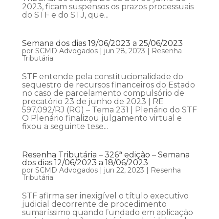
2023, ficam suspensos os prazos processuais
do STF e do STJ, que...
Semana dos dias 19/06/2023 a 25/06/2023
por
SCMD Advogados
|
jun 28, 2023
|
Resenha
Tributária
STF entende pela constitucionalidade do
sequestro de recursos financeiros do Estado
no caso de parcelamento compulsório de
precatório 23 de junho de 2023 | RE
597.092/RJ (RG) – Tema 231 | Plenário do STF
O Plenário finalizou julgamento virtual e
fixou a seguinte tese...
Resenha Tributária – 326ª edição – Semana
dos dias 12/06/2023 a 18/06/2023
por
SCMD Advogados
|
jun 22, 2023
|
Resenha
Tributária
STF afirma ser inexigível o título executivo
judicial decorrente de procedimento
sumaríssimo quando fundado em aplicação