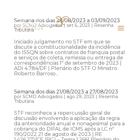
Semana dos dias 28/08/2023 a 03/09/2023
por
SCMD Advogados
|
set 6, 2023
|
Resenha
Tributária
Iniciado julgamento no STF em que se
discute a constitucionalidade da incidência
do ISSQN sobre contratos de franquia postal
e serviços de coleta, remessa ou entrega de
correspondências 1º de setembro de 2023 |
ADI 4.784/DF | Plenário do STF O Ministro
Roberto Barroso...
Semana dos dias 21/08/2023 a 27/08/2023
por
SCMD Advogados
|
ago 29, 2023
|
Resenha
Tributária
STF reconhece a repercussão geral de
discussão envolvendo a aplicação da regra
da anterioridade anual e nonagesimal para a
cobrança do DIFAL de ICMS após a LC nº
190/2022 21 de agosto de 2023 | RE
1.426.271/CE (RG) – Tema 1.266| Plenário do