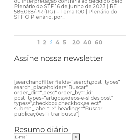
ou interpretação contrária ao decidido pelo
Plenário do STF 16 de junho de 2023 | RE
586.068/PR (RG) – Tema 100 | Plenário do
STF O Plenário, por...
1
2
3
4
5
20
40
60
Assine nossa newsletter
[searchandfilter fields="search,post_types"
search_placeholder="Buscar"
order_dir=",,desc" order_by=",,id"
post_types="artigos,videos-e-slides,post"
types=",checkbox,checkbox,select"
submit_label=">" headings="Buscar
publicações,Filtrar busca"]
Resumo diário