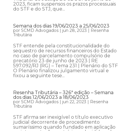
2023, ficam suspensos os prazos processuais
do STF e do STJ, que...
Semana dos dias 19/06/2023 a 25/06/2023
por
SCMD Advogados
|
jun 28, 2023
|
Resenha
Tributária
STF entende pela constitucionalidade do
sequestro de recursos financeiros do Estado
no caso de parcelamento compulsório de
precatório 23 de junho de 2023 | RE
597.092/RJ (RG) – Tema 231 | Plenário do STF
O Plenário finalizou julgamento virtual e
fixou a seguinte tese...
Resenha Tributária – 326ª edição – Semana
dos dias 12/06/2023 a 18/06/2023
por
SCMD Advogados
|
jun 22, 2023
|
Resenha
Tributária
STF afirma ser inexigível o título executivo
judicial decorrente de procedimento
sumaríssimo quando fundado em aplicação