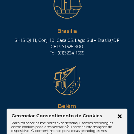
Brasília
SHIS QI 11, Conj. 10, Casa 05, Lago Sul – Brasília/DF
CEP: 71625-300
Tel: (61)3224-1655
Belém
Av. Visconde de Souza Franco, 05, Sala 2102 –
Gerenciar Consentimento de Cookies
Edifício Quadra Corporate, Umarizal – Belém/PA
Para fornecer as melhores experiências, usamos tecnologias
como cookies para armazenar e/ou acessar informações do
CEP: 66053-000
dispositivo. O consentimento para essas tecnologias nos