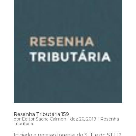
Resenha Tributária 159
por
Editor Sacha Calmon
|
dez 26, 2019
|
Resenha
Tributária
Iniciado o recesso forense do STF e do STJ 12