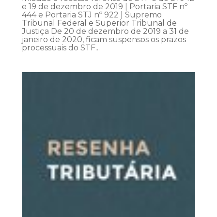
e 19 de dezembro de 2019 | Portaria STF nº
444 e Portaria STJ nº 922 | Supremo
Tribunal Federal e Superior Tribunal de
Justiça De 20 de dezembro de 2019 a 31 de
janeiro de 2020, ficam suspensos os prazos
processuais do STF...