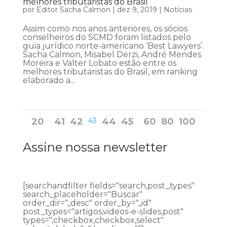
melhores tributaristas do Brasil
por
Editor Sacha Calmon
|
dez 9, 2019
|
Notícias
Assim como nos anos anteriores, os sócios
conselheiros do SCMD foram listados pelo
guia jurídico norte-americano ‘Best Lawyers’.
Sacha Calmon, Misabel Derzi, André Mendes
Moreira e Valter Lobato estão entre os
melhores tributaristas do Brasil, em ranking
elaborado a...
20
41
42
43
44
45
60
80
100
Assine nossa newsletter
[searchandfilter fields="search,post_types"
search_placeholder="Buscar"
order_dir=",,desc" order_by=",,id"
post_types="artigos,videos-e-slides,post"
types=",checkbox,checkbox,select"