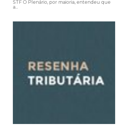
STF O Plenário, por maioria, entendeu que
a...