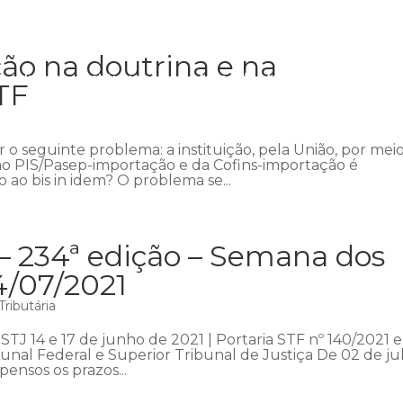
ão na doutrina e na
Início
Institucional
Áreas de atuação
Equipe
P
TF
 o seguinte problema: a instituição, pela União, por mei
o ao PIS/Pasep-importação e da Cofins-importação é
o ao bis in idem? O problema se...
– 234ª edição – Semana dos
4/07/2021
ributária
STJ 14 e 17 de junho de 2021 | Portaria STF nº 140/2021 e
bunal Federal e Superior Tribunal de Justiça De 02 de ju
pensos os prazos...