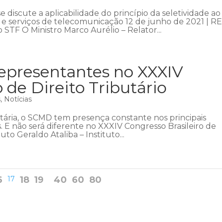
iscute a aplicabilidade do princípio da seletividade ao
 e serviços de telecomunicação 12 de junho de 2021 | R
 STF O Ministro Marco Aurélio – Relator...
epresentantes no XXXIV
 de Direito Tributário
s
,
Notícias
tária, o SCMD tem presença constante nos principais
s. E não será diferente no XXXIV Congresso Brasileiro de
uto Geraldo Ataliba – Instituto...
6
17
18
19
40
60
80