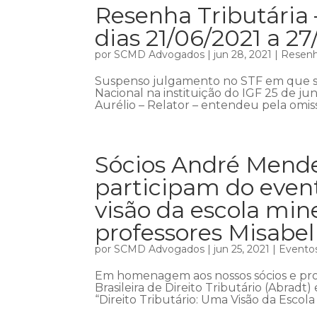
Resenha Tributária 
dias 21/06/2021 a 27
por
SCMD Advogados
|
jun 28, 2021
|
Resenha
Suspenso julgamento no STF em que se 
Nacional na instituição do IGF 25 de j
Aurélio – Relator – entendeu pela omis
Sócios André Mende
participam do event
visão da escola mi
professores Misabe
por
SCMD Advogados
|
jun 25, 2021
|
Evento
Em homenagem aos nossos sócios e prof
Brasileira de Direito Tributário (Abrad
“Direito Tributário: Uma Visão da Escola M