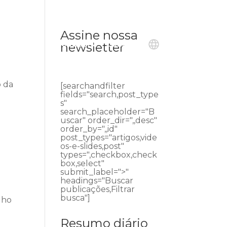
Assine nossa
ublicações
Ouvidoria
Contato
newsletter
o da
[searchandfilter
fields="search,post_type
s"
search_placeholder="B
uscar" order_dir=",,desc"
order_by=",,id"
post_types="artigos,vide
os-e-slides,post"
types=",checkbox,check
box,select"
submit_label=">"
headings="Buscar
publicações,Filtrar
busca"]
lho
Resumo diário