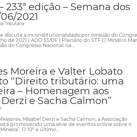
– 233ª edição – Semana dos
/06/2021
 Tributária
discute a inconstitucionalidade por omissão do Congr
unho de 2021 | ADO 55/DF | Plenário do STF O Ministro Ma
são do Congresso Nacional na...
s Moreira e Valter Lobato
o “Direito tributário: uma
neira – Homenagem aos
l Derzi e Sacha Calmon”
s
essores, Misabel Derzi e Sacha Calmon, a Associação
t) está promovendo uma série de eventos online sobre o
ineira”. O 10º e último...