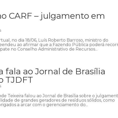
no CARF – julgamento em
s
ual, no dia 18/06, Luís Roberto Barroso, ministro do
reendeu ao afirmar que a Fazendo Pública poderá recor
pate no Conselho Administrativo de Recursos...
 fala ao Jornal de Brasília
no TJDFT
s
e Teixeira falou ao Jornal de Brasília sobre o julgamen
idade de grandes geradores de resíduos sólidos, como
brigados a arcar com o gerenciamento do...