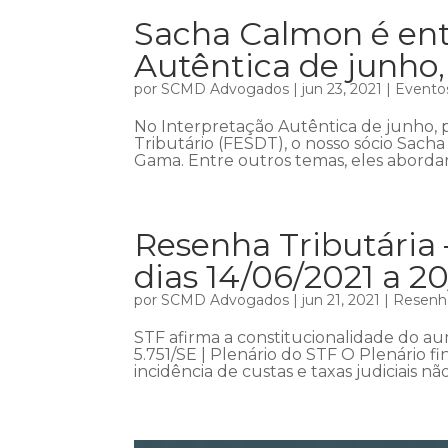
Sacha Calmon é ent
Autêntica de junho
por
SCMD Advogados
|
jun 23, 2021
|
Evento
No Interpretação Autêntica de junho, 
Tributário (FESDT), o nosso sócio Sach
Gama. Entre outros temas, eles abordarã
Resenha Tributária 
dias 14/06/2021 a 2
por
SCMD Advogados
|
jun 21, 2021
|
Resenha
STF afirma a constitucionalidade do aum
5.751/SE | Plenário do STF O Plenário fin
incidência de custas e taxas judiciais não v