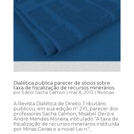
Dialética publica parecer de sócios sobre
taxa de fiscalização de recursos minerários
por
Editor Sacha Calmon
|
mar 8, 2013
|
Notícias
A Revista Dialética de Direito Tributário
publicou, em sua edição nº 210, parecer dos
professores Sacha Calmon, Misabel Derzi e
André Mendes Moreira, intitulado “A taxa de
fiscalização de recursos minerários instituída
por Minas Gerais e a novel Lei n.º...