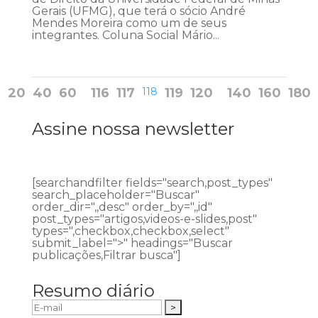
Gerais (UFMG), que terá o sócio André
Mendes Moreira como um de seus
integrantes. Coluna Social Mário...
20
40
60
116
117
118
119
120
140
160
180
Assine nossa newsletter
[searchandfilter fields="search,post_types"
search_placeholder="Buscar"
order_dir=",,desc" order_by=",,id"
post_types="artigos,videos-e-slides,post"
types=",checkbox,checkbox,select"
submit_label=">" headings="Buscar
publicações,Filtrar busca"]
Resumo diário