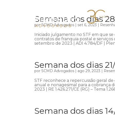
Semana dos dias 28
por
SCMD Advogados
|
set 6, 2023
|
Resenha
Iniciado julgamento no STF em que se d
contratos de franquia postal e serviço
setembro de 2023 | ADI 4.784/DF | Plen
Semana dos dias 21
por
SCMD Advogados
|
ago 29, 2023
|
Resenh
STF reconhece a repercussão geral de 
anual e nonagesimal para a cobrança d
2023 | RE 1.426.271/CE (RG) – Tema 1.266
Semana dos dias 14