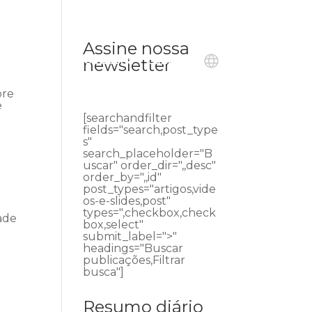
Assine nossa
ublicações
Ouvidoria
Contato
newsletter
bre
e
[searchandfilter
fields="search,post_type
s"
search_placeholder="B
uscar" order_dir=",,desc"
order_by=",,id"
post_types="artigos,vide
os-e-slides,post"
types=",checkbox,check
ade
box,select"
submit_label=">"
headings="Buscar
publicações,Filtrar
busca"]
Resumo diário