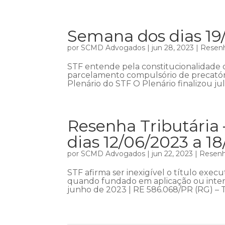
Semana dos dias 19
por
SCMD Advogados
|
jun 28, 2023
|
Resenh
STF entende pela constitucionalidade 
parcelamento compulsório de precatóri
Plenário do STF O Plenário finalizou jul
Resenha Tributária 
dias 12/06/2023 a 1
por
SCMD Advogados
|
jun 22, 2023
|
Resenha
STF afirma ser inexigível o título exe
quando fundado em aplicação ou interp
junho de 2023 | RE 586.068/PR (RG) – Te