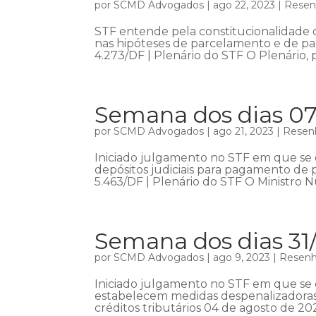
por
SCMD Advogados
|
ago 22, 2023
|
Resenh
STF entende pela constitucionalidade 
nas hipóteses de parcelamento e de pag
4.273/DF | Plenário do STF O Plenário,
Semana dos dias 07
por
SCMD Advogados
|
ago 21, 2023
|
Resenh
Iniciado julgamento no STF em que se d
depósitos judiciais para pagamento de p
5.463/DF | Plenário do STF O Ministro N
Semana dos dias 31
por
SCMD Advogados
|
ago 9, 2023
|
Resenha
Iniciado julgamento no STF em que se d
estabelecem medidas despenalizadora
créditos tributários 04 de agosto de 20