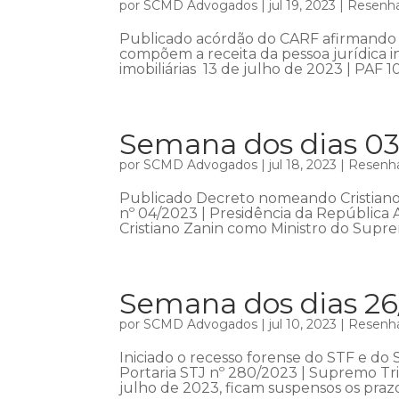
por
SCMD Advogados
|
jul 19, 2023
|
Resenha
Publicado acórdão do CARF afirmando 
compõem a receita da pessoa jurídica 
imobiliárias 13 de julho de 2023 | PAF 1
Semana dos dias 03
por
SCMD Advogados
|
jul 18, 2023
|
Resenha
Publicado Decreto nomeando Cristiano 
nº 04/2023 | Presidência da República
Cristiano Zanin como Ministro do Suprem
Semana dos dias 26
por
SCMD Advogados
|
jul 10, 2023
|
Resenha
Iniciado o recesso forense do STF e do 
Portaria STJ nº 280/2023 | Supremo Tri
julho de 2023, ficam suspensos os prazo