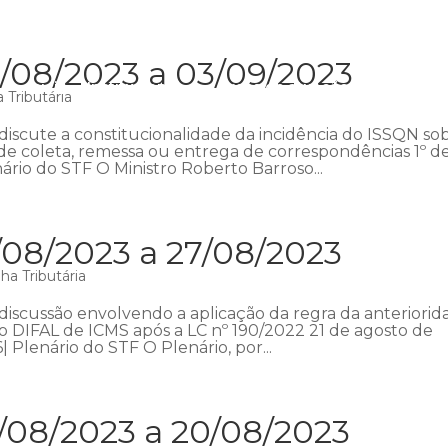
/08/2023 a 03/09/2023
Início
Institucional
Áreas de atuação
Equipe
P
 Tributária
iscute a constitucionalidade da incidência do ISSQN so
s de coleta, remessa ou entrega de correspondências 1º d
ário do STF O Ministro Roberto Barroso...
/08/2023 a 27/08/2023
a Tributária
discussão envolvendo a aplicação da regra da anteriorid
o DIFAL de ICMS após a LC nº 190/2022 21 de agosto de
| Plenário do STF O Plenário, por...
/08/2023 a 20/08/2023