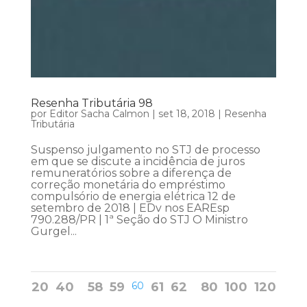
Resenha Tributária 98
por
Editor Sacha Calmon
|
set 18, 2018
|
Resenha
Tributária
Suspenso julgamento no STJ de processo
em que se discute a incidência de juros
remuneratórios sobre a diferença de
correção monetária do empréstimo
compulsório de energia elétrica 12 de
setembro de 2018 | EDv nos EAREsp
790.288/PR | 1ª Seção do STJ O Ministro
Gurgel...
20
40
58
59
60
61
62
80
100
120