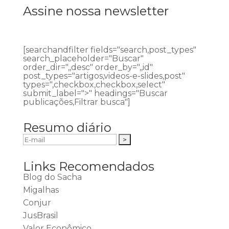
Assine nossa newsletter
[searchandfilter fields="search,post_types"
search_placeholder="Buscar"
order_dir=",,desc" order_by=",,id"
post_types="artigos,videos-e-slides,post"
types=",checkbox,checkbox,select"
submit_label=">" headings="Buscar
publicações,Filtrar busca"]
Resumo diário
Links Recomendados
Blog do Sacha
Migalhas
Conjur
JusBrasil
Valor Econômico