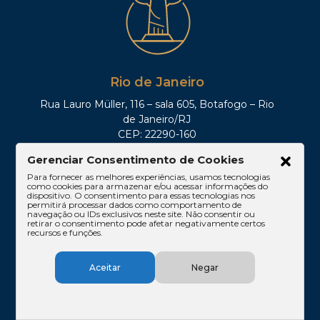
Rio de Janeiro
Rua Lauro Müller, 116 – sala 605, Botafogo – Rio
de Janeiro/RJ
CEP: 22290-160
Tel: (21)3212-0100
Gerenciar Consentimento de Cookies
Para fornecer as melhores experiências, usamos tecnologias
como cookies para armazenar e/ou acessar informações do
dispositivo. O consentimento para essas tecnologias nos
permitirá processar dados como comportamento de
navegação ou IDs exclusivos neste site. Não consentir ou
retirar o consentimento pode afetar negativamente certos
recursos e funções.
Aceitar
Negar
Brasília
SHIS QI 11, Conj. 10, Casa 05, Lago Sul – Brasília/DF
CEP: 71625-300