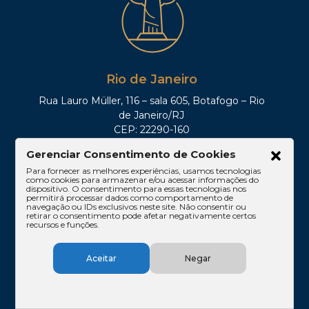
Rio de Janeiro
Rua Lauro Müller, 116 – sala 605, Botafogo – Rio
de Janeiro/RJ
CEP: 22290-160
Tel: (21)3212-0100
Gerenciar Consentimento de Cookies
Para fornecer as melhores experiências, usamos tecnologias
como cookies para armazenar e/ou acessar informações do
dispositivo. O consentimento para essas tecnologias nos
permitirá processar dados como comportamento de
navegação ou IDs exclusivos neste site. Não consentir ou
retirar o consentimento pode afetar negativamente certos
recursos e funções.
Aceitar
Negar
Brasília
SHIS QI 11, Conj. 10, Casa 05, Lago Sul – Brasília/DF
CEP: 71625-300