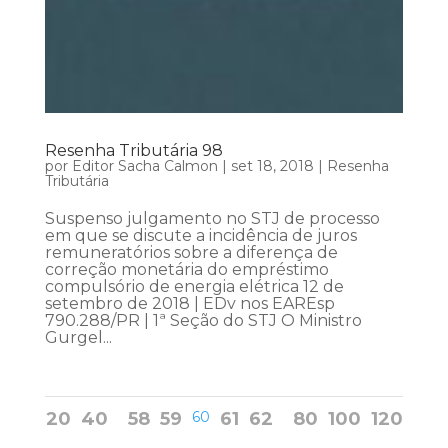
Resenha Tributária 98
por
Editor Sacha Calmon
|
set 18, 2018
|
Resenha
Tributária
Suspenso julgamento no STJ de processo
em que se discute a incidência de juros
remuneratórios sobre a diferença de
correção monetária do empréstimo
compulsório de energia elétrica 12 de
setembro de 2018 | EDv nos EAREsp
790.288/PR | 1ª Seção do STJ O Ministro
Gurgel...
20
40
58
59
60
61
62
80
100
120