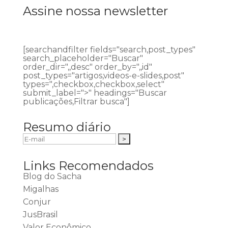
Assine nossa newsletter
[searchandfilter fields="search,post_types"
search_placeholder="Buscar"
order_dir=",,desc" order_by=",,id"
post_types="artigos,videos-e-slides,post"
types=",checkbox,checkbox,select"
submit_label=">" headings="Buscar
publicações,Filtrar busca"]
Resumo diário
Links Recomendados
Blog do Sacha
Migalhas
Conjur
JusBrasil
Valor Econômico