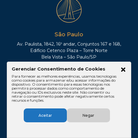
São Paulo
Av. Paulista, 1842, 16º andar, Conjuntos 167 e 168,
Edifício Cetenco Plaza – Torre Norte
Bela Vista – São Paulo/SP
CEP 01310-200
Gerenciar Consentimento de Cookies
Tel: (11)3061-1665
Para fornecer as melhores experiências, usamos tecnologias
como cookies para armazenar e/ou acessar informações do
dispositivo. O consentimento para essas tecnologias nos
permitirá processar dados como comportamento de
navegação ou IDs exclusivos neste site. Não consentir ou
retirar o consentimento pode afetar negativamente certos
recursos e funções.
Aceitar
Negar
Rio de Janeiro
Rua Lauro Müller, 116 – sala 605, Botafogo – Rio