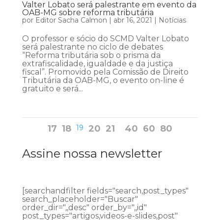
Valter Lobato será palestrante em evento da
OAB-MG sobre reforma tributária
por
Editor Sacha Calmon
|
abr 16, 2021
|
Notícias
O professor e sócio do SCMD Valter Lobato
será palestrante no ciclo de debates
“Reforma tributária sob o prisma da
extrafiscalidade, igualdade e da justiça
fiscal”. Promovido pela Comissão de Direito
Tributária da OAB-MG, o evento on-line é
gratuito e será...
17
18
19
20
21
40
60
80
Assine nossa newsletter
[searchandfilter fields="search,post_types"
search_placeholder="Buscar"
order_dir=",,desc" order_by=",,id"
post_types="artigos,videos-e-slides,post"