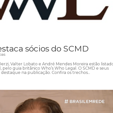
estaca sócios do SCMD
cias
erzi, Valter Lobato e André Mendes Moreira estão listad
il, pelo guia britânico Who’s Who Legal. O SCMD e seus
staque na publicação. Confira os trechos...