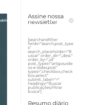
Assine nossa
ublicações
Ouvidoria
Contato
newsletter
[searchandfilter
fields="search,post_type
s"
search_placeholder="B
uscar" order_dir=",,desc"
order_by=",,id"
post_types="artigos,vide
os-e-slides,post"
types=",checkbox,check
box,select"
submit_label=">"
headings="Buscar
publicações,Filtrar
busca"]
Resumo diário