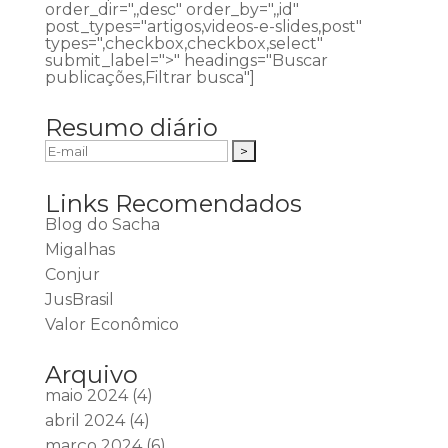
order_dir=",,desc" order_by=",,id"
post_types="artigos,videos-e-slides,post"
types=",checkbox,checkbox,select"
submit_label=">" headings="Buscar
publicações,Filtrar busca"]
Resumo diário
Links Recomendados
Blog do Sacha
Migalhas
Conjur
JusBrasil
Valor Econômico
Arquivo
maio 2024
(4)
abril 2024
(4)
março 2024
(6)