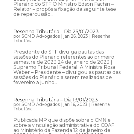
Plenário do STF O Ministro Edson Fachin –
Relator – propôs a fixação da seguinte tese
de repercussão...
Resenha Tributária – Dia 25/01/2023
por
SCMD Advogados
|
jan 26, 2023
|
Resenha
Tributária
Presidente do STF divulga pautas das
sessões do Plenário referentes ao primeiro
semestre de 2023 24 de janeiro de 2023 |
Supremo Tribunal Federal A Ministra Rosa
Weber – Presidente – divulgou as pautas das
sessões do Plenário a serem realizadas de
fevereiro a junho...
Resenha Tributária – Dia 13/01/2023
por
SCMD Advogados
|
jan 16, 2023
|
Resenha
Tributária
Publicada MP que dispõe sobre o CMN e
sobre a vinculação administrativa do COAF
ao Ministério da Fazenda 12 de janeiro de