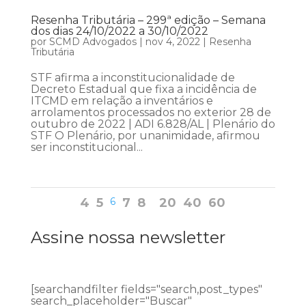
Resenha Tributária – 299ª edição – Semana
dos dias 24/10/2022 a 30/10/2022
por
SCMD Advogados
|
nov 4, 2022
|
Resenha
Tributária
STF afirma a inconstitucionalidade de
Decreto Estadual que fixa a incidência de
ITCMD em relação a inventários e
arrolamentos processados no exterior 28 de
outubro de 2022 | ADI 6.828/AL | Plenário do
STF O Plenário, por unanimidade, afirmou
ser inconstitucional...
4
5
6
7
8
20
40
60
Assine nossa newsletter
[searchandfilter fields="search,post_types"
search_placeholder="Buscar"