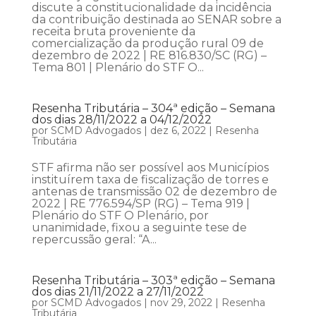
discute a constitucionalidade da incidência
da contribuição destinada ao SENAR sobre a
receita bruta proveniente da
comercialização da produção rural 09 de
dezembro de 2022 | RE 816.830/SC (RG) –
Tema 801 | Plenário do STF O...
Resenha Tributária – 304ª edição – Semana
dos dias 28/11/2022 a 04/12/2022
por
SCMD Advogados
|
dez 6, 2022
|
Resenha
Tributária
STF afirma não ser possível aos Municípios
instituírem taxa de fiscalização de torres e
antenas de transmissão 02 de dezembro de
2022 | RE 776.594/SP (RG) – Tema 919 |
Plenário do STF O Plenário, por
unanimidade, fixou a seguinte tese de
repercussão geral: “A...
Resenha Tributária – 303ª edição – Semana
dos dias 21/11/2022 a 27/11/2022
por
SCMD Advogados
|
nov 29, 2022
|
Resenha
Tributária