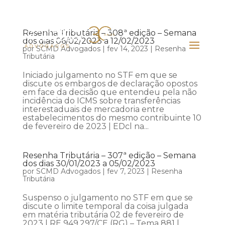
Resenha Tributária – 308ª edição – Semana
dos dias 06/02/2023 a 12/02/2023
por
SCMD Advogados
|
fev 14, 2023
|
Resenha
Tributária
Iniciado julgamento no STF em que se
discute os embargos de declaração opostos
em face da decisão que entendeu pela não
incidência do ICMS sobre transferências
interestaduais de mercadoria entre
estabelecimentos do mesmo contribuinte 10
de fevereiro de 2023 | EDcl na...
Resenha Tributária – 307ª edição – Semana
dos dias 30/01/2023 a 05/02/2023
por
SCMD Advogados
|
fev 7, 2023
|
Resenha
Tributária
Suspenso o julgamento no STF em que se
discute o limite temporal da coisa julgada
em matéria tributária 02 de fevereiro de
2023 | RE 949.297/CE (RG) – Tema 881 |