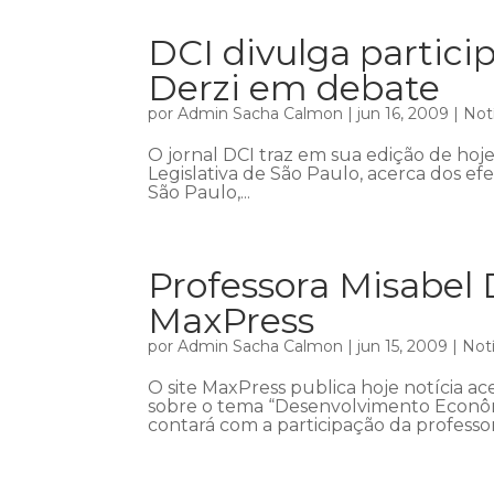
DCI divulga partici
Derzi em debate
por
Admin Sacha Calmon
|
jun 16, 2009
|
Not
O jornal DCI traz em sua edição de hoj
Legislativa de São Paulo, acerca dos ef
São Paulo,...
Professora Misabel D
MaxPress
por
Admin Sacha Calmon
|
jun 15, 2009
|
Notí
O site MaxPress publica hoje notícia a
sobre o tema “Desenvolvimento Econômic
contará com a participação da professor