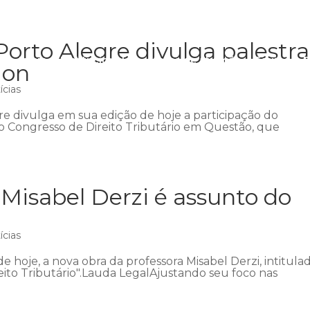
Porto Alegre divulga palestra
Início
Institucional
Áreas de atuação
Equipe
P
mon
ícias
re divulga em sua edição de hoje a participação do
o Congresso de Direito Tributário em Questão, que
 Misabel Derzi é assunto do
ícias
e hoje, a nova obra da professora Misabel Derzi, intitula
eito Tributário".Lauda LegalAjustando seu foco nas