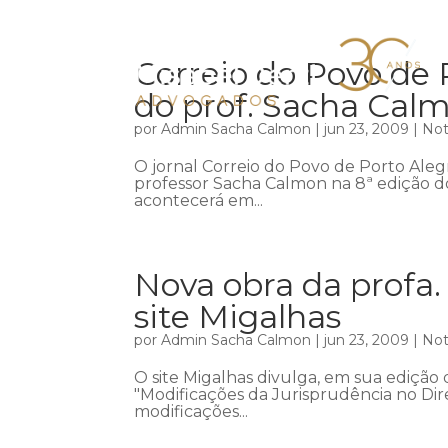
Correio do Povo de 
do prof. Sacha Cal
por
Admin Sacha Calmon
|
jun 23, 2009
|
Not
O jornal Correio do Povo de Porto Aleg
professor Sacha Calmon na 8ª edição d
acontecerá em...
Nova obra da profa.
site Migalhas
por
Admin Sacha Calmon
|
jun 23, 2009
|
Not
O site Migalhas divulga, em sua edição d
"Modificações da Jurisprudência no Dir
modificações...