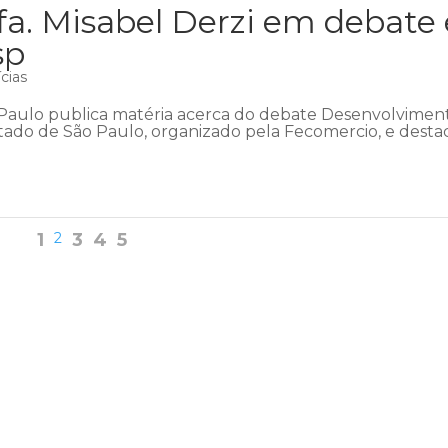
fa. Misabel Derzi em debate 
sp
cias
ão Paulo publica matéria acerca do debate Desenvolvimen
stado de São Paulo, organizado pela Fecomercio, e desta
1
2
3
4
5