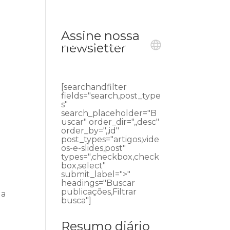
Assine nossa
ublicações
Ouvidoria
Contato
newsletter
[searchandfilter
fields="search,post_type
s"
search_placeholder="B
uscar" order_dir=",,desc"
order_by=",,id"
post_types="artigos,vide
os-e-slides,post"
types=",checkbox,check
box,select"
submit_label=">"
headings="Buscar
publicações,Filtrar
da
busca"]
Resumo diário