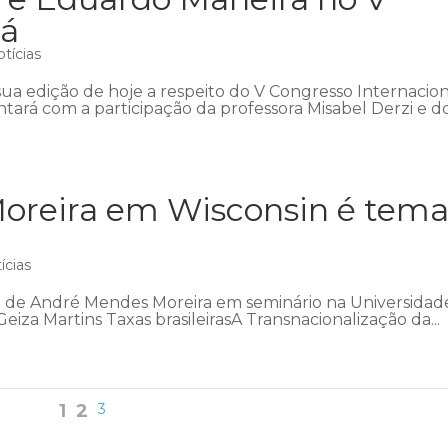
ná
tícias
ua edição de hoje a respeito do V Congresso Internacio
ntará com a participação da professora Misabel Derzi e d
Moreira em Wisconsin é tem
ícias
tra de André Mendes Moreira em seminário na Universidad
iza Martins Taxas brasileirasA Transnacionalização da...
1
2
3