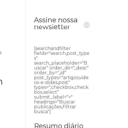
Assine nossa
ublicações
Ouvidoria
Contato
newsletter
[searchandfilter
s
fields="search,post_type
s"
search_placeholder="B
uscar" order_dir=",,desc"
order_by=",,id"
post_types="artigos,vide
n
os-e-slides,post"
types=",checkbox,check
box,select"
submit_label=">"
headings="Buscar
publicações,Filtrar
busca"]
Resumo diário