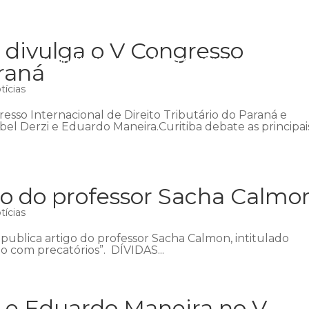
 divulga o V Congresso
Início
Institucional
Áreas de atuação
Equipe
P
raná
tícias
esso Internacional de Direito Tributário do Paraná e
bel Derzi e Eduardo Maneira.Curitiba debate as principai
go do professor Sacha Calmo
tícias
 publica artigo do professor Sacha Calmon, intitulado
 com precatórios”. DÍVIDAS...
i e Eduardo Maneira no V