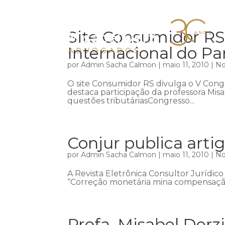
Site Consumidor RS
Internacional do Pa
por
Admin Sacha Calmon
|
maio 11, 2010
|
No
O site Consumidor RS divulga o V Congr
destaca participação da professora Misa
questões tributáriasCongresso...
Conjur publica arti
por
Admin Sacha Calmon
|
maio 11, 2010
|
No
A Revista Eletrônica Consultor Jurídico
“Correção monetária mina compensação
Profa. Misabel Derz